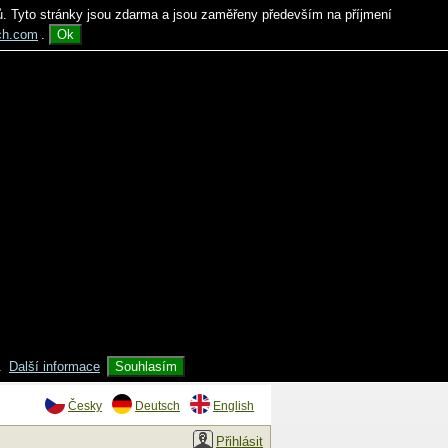
ů. Tyto stránky jsou zdarma a jsou zaměřeny především na příjmení
ch.com
.
Ok
.
Další informace
Souhlasím
Česky
Deutsch
English
Přihlásit