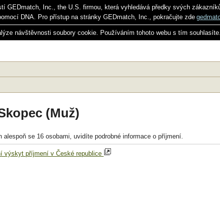
stí GEDmatch, Inc., the U.S. firmou, která vyhledává předky svých zákazník
pomocí DNA. Pro přístup na stránky GEDmatch, Inc., pokračujte zde
gedmat
alýze návštěvnosti soubory cookie. Používáním tohoto webu s tím souhlasíte
 Skopec (Muž)
n alespoň se 16 osobami, uvidíte podrobné informace o příjmení.
í výskyt příjmení v České republice