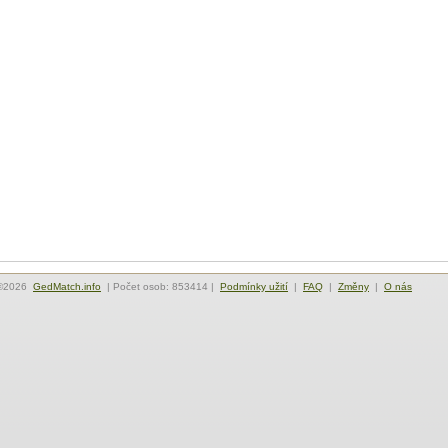
©2026
GedMatch.info
| Počet osob: 853414 |
Podmínky užití
|
FAQ
|
Změny
|
O nás