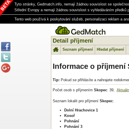
Tyto stránky, Gedmatch.info, nemají žádnou souvislost se společno
Střední Evropy a nemají žádnou souvislost s vyhledáváním předků 
Tento web používá k poskytování služeb, personalizaci reklam a an
Detail příjmení
Seznam příjmení
Hledat příjmení
Informace o příjmení
Tip:
Pokud se přihlásíte a nahrajete rodokme
Počet osob s příjmením
Skopec
: 39,
Aktuáln
Seznam lokalit pro příjmení
Skopec
:
Dolní Hrachovice 1
Kosoř
Pohnání
Pohnání 3