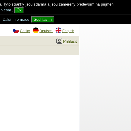
ů. Tyto stránky jsou zdarma a jsou zaměřeny především na příjmení
ch.com
.
Ok
.
Další informace
Souhlasím
Česky
Deutsch
English
Přihlásit