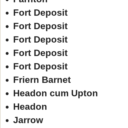
Fort Deposit
Fort Deposit
Fort Deposit
Fort Deposit
Fort Deposit
Friern Barnet
Headon cum Upton
Headon
Jarrow