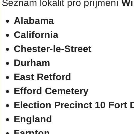
Seznam lokalit pro příjmení
Wil
Alabama
California
Chester-le-Street
Durham
East Retford
Efford Cemetery
Election Precinct 10 Fort 
England
Farnton