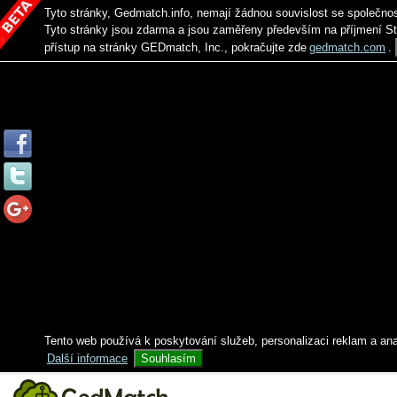
Tyto stránky, Gedmatch.info, nemají žádnou souvislost se společno
Tyto stránky jsou zdarma a jsou zaměřeny především na příjmení S
přístup na stránky GEDmatch, Inc., pokračujte zde
gedmatch.com
.
Tento web používá k poskytování služeb, personalizaci reklam a an
Další informace
Souhlasím