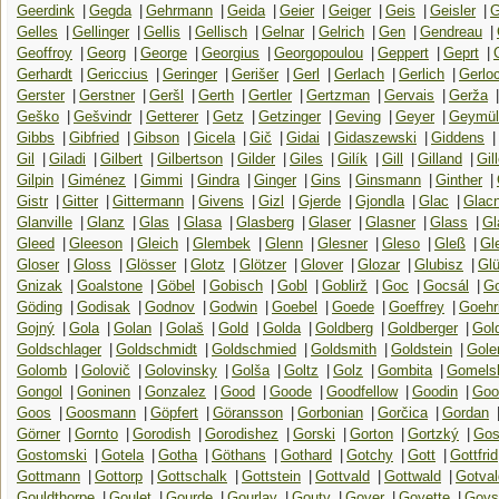
Geerdink
|
Gegda
|
Gehrmann
|
Geida
|
Geier
|
Geiger
|
Geis
|
Geisler
|
G
Gelles
|
Gellinger
|
Gellis
|
Gellisch
|
Gelnar
|
Gelrich
|
Gen
|
Gendreau
|
Geoffroy
|
Georg
|
George
|
Georgius
|
Georgopoulou
|
Geppert
|
Geprt
|
Gerhardt
|
Gericcius
|
Geringer
|
Gerišer
|
Gerl
|
Gerlach
|
Gerlich
|
Gerlo
Gerster
|
Gerstner
|
Geršl
|
Gerth
|
Gertler
|
Gertzman
|
Gervais
|
Gerža
|
Geško
|
Gešvindr
|
Getterer
|
Getz
|
Getzinger
|
Geving
|
Geyer
|
Geymül
Gibbs
|
Gibfried
|
Gibson
|
Gicela
|
Gič
|
Gidai
|
Gidaszewski
|
Giddens
|
Gil
|
Giladi
|
Gilbert
|
Gilbertson
|
Gilder
|
Giles
|
Gilík
|
Gill
|
Gilland
|
Gil
Gilpin
|
Giménez
|
Gimmi
|
Gindra
|
Ginger
|
Gins
|
Ginsmann
|
Ginther
|
Gistr
|
Gitter
|
Gittermann
|
Givens
|
Gizl
|
Gjerde
|
Gjondla
|
Glac
|
Glac
Glanville
|
Glanz
|
Glas
|
Glasa
|
Glasberg
|
Glaser
|
Glasner
|
Glass
|
Gl
Gleed
|
Gleeson
|
Gleich
|
Glembek
|
Glenn
|
Glesner
|
Gleso
|
Gleß
|
Gl
Gloser
|
Gloss
|
Glösser
|
Glotz
|
Glötzer
|
Glover
|
Glozar
|
Glubisz
|
Gl
Gnizak
|
Goalstone
|
Göbel
|
Gobisch
|
Gobl
|
Goblirž
|
Goc
|
Gocsál
|
G
Göding
|
Godisak
|
Godnov
|
Godwin
|
Goebel
|
Goede
|
Goeffrey
|
Goehr
Gojný
|
Gola
|
Golan
|
Golaš
|
Gold
|
Golda
|
Goldberg
|
Goldberger
|
Gol
Goldschlager
|
Goldschmidt
|
Goldschmied
|
Goldsmith
|
Goldstein
|
Gole
Golomb
|
Golovič
|
Golovinsky
|
Golša
|
Goltz
|
Golz
|
Gombita
|
Gomels
Gongol
|
Goninen
|
Gonzalez
|
Good
|
Goode
|
Goodfellow
|
Goodin
|
Goo
Goos
|
Goosmann
|
Göpfert
|
Göransson
|
Gorbonian
|
Gorčica
|
Gordan
Görner
|
Gornto
|
Gorodish
|
Gorodishez
|
Gorski
|
Gorton
|
Gortzký
|
Gos
Gostomski
|
Gotela
|
Gotha
|
Göthans
|
Gothard
|
Gotchy
|
Gott
|
Gottfrid
Gottmann
|
Gottorp
|
Gottschalk
|
Gottstein
|
Gottvald
|
Gottwald
|
Gotval
Gouldthorpe
|
Goulet
|
Gourde
|
Gourlay
|
Gouty
|
Gover
|
Goyette
|
Goys