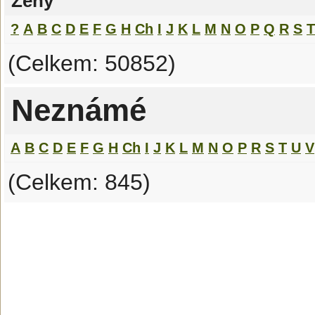
Ženy
?
A
B
C
D
E
F
G
H
Ch
I
J
K
L
M
N
O
P
Q
R
S
T
(Celkem: 50852)
Neznámé
A
B
C
D
E
F
G
H
Ch
I
J
K
L
M
N
O
P
R
S
T
U
V
(Celkem: 845)