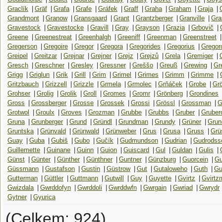
Graclík
|
Gräf
|
Grafa
|
Grafe
|
Gráfek
|
Graff
|
Graha
|
Graham
|
Graja
|
Grandmont
|
Granow
|
Gransgaard
|
Grant
|
Grantzberger
|
Granville
|
Gra
Gravestock
|
Gravestocke
|
Gravill
|
Gray
|
Grayson
|
Grazia
|
Grbovič
|
Greene
|
Greenestreat
|
Greenhalgh
|
Greeniff
|
Greenman
|
Greenstreet
|
Gregerson
|
Gregoire
|
Gregor
|
Gregora
|
Gregorides
|
Gregorius
|
Gregor
Greipel
|
Greitzar
|
Grejnar
|
Grejner
|
Grejz
|
Grejzů
|
Grela
|
Gremiger
|
Gresch
|
Greschner
|
Gresley
|
Gressner
|
Greššo
|
Greuß
|
Grewing
|
Gr
Grigg
|
Griglun
|
Grik
|
Grill
|
Grim
|
Grimel
|
Grimes
|
Grimm
|
Grimme
|
Gritzbauch
|
Grizzell
|
Grizzle
|
Grmela
|
Grmolec
|
Grňáček
|
Grobe
|
Gr
Grohser
|
Grolig
|
Grolik
|
Groll
|
Gromes
|
Gromr
|
Grönberg
|
Grondines
Gross
|
Grossberger
|
Grosse
|
Grossek
|
Grossi
|
Grössl
|
Grossman
|
G
Grotwol
|
Groulx
|
Groves
|
Grozman
|
Grubbe
|
Grubbs
|
Gruber
|
Gruber
Gruna
|
Grunberger
|
Grund
|
Gründl
|
Grundman
|
Grundy
|
Grüner
|
Grun
Gruntska
|
Grünvald
|
Grünwald
|
Grünweber
|
Grus
|
Grusa
|
Gruss
|
Grü
Guay
|
Guba
|
Gubiš
|
Gubo
|
Gučík
|
Gudmundson
|
Gudrian
|
Gudrodss
Guillemette
|
Guinane
|
Guinn
|
Guion
|
Guiscard
|
Gul
|
Guldan
|
Gulis
|
Günst
|
Günter
|
Günther
|
Günthner
|
Guntner
|
Günzburg
|
Guorcein
|
Gu
Güssmann
|
Gustafson
|
Gustin
|
Güstrow
|
Gut
|
Gutaloweho
|
Guth
|
Gu
Gutterman
|
Güttler
|
Guttmann
|
Gutwill
|
Guy
|
Guyette
|
Gvirtz
|
Gvirtz
Gwizdala
|
Gwrddofyn
|
Gwrddoli
|
Gwrddwfn
|
Gwrgain
|
Gwriad
|
Gwrydr
Gytner
|
Gyurica
(Celkem: 924)