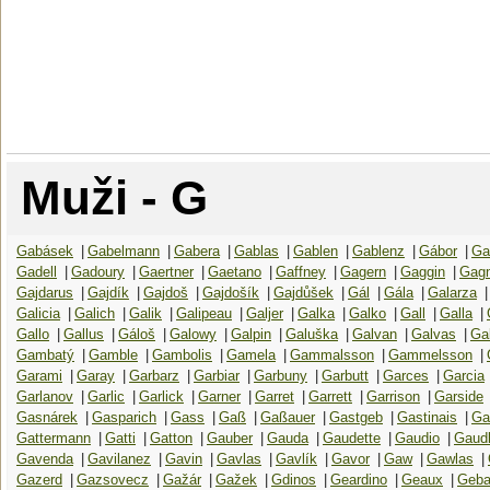
Muži - G
Gabásek
|
Gabelmann
|
Gabera
|
Gablas
|
Gablen
|
Gablenz
|
Gábor
|
Ga
Gadell
|
Gadoury
|
Gaertner
|
Gaetano
|
Gaffney
|
Gagern
|
Gaggin
|
Gag
Gajdarus
|
Gajdík
|
Gajdoš
|
Gajdošík
|
Gajdůšek
|
Gál
|
Gála
|
Galarza
|
Galicia
|
Galich
|
Galik
|
Galipeau
|
Galjer
|
Galka
|
Galko
|
Gall
|
Galla
|
Gallo
|
Gallus
|
Gáloš
|
Galowy
|
Galpin
|
Galuška
|
Galvan
|
Galvas
|
Ga
Gambatý
|
Gamble
|
Gambolis
|
Gamela
|
Gammalsson
|
Gammelsson
|
Garami
|
Garay
|
Garbarz
|
Garbiar
|
Garbuny
|
Garbutt
|
Garces
|
Garcia
Garlanov
|
Garlic
|
Garlick
|
Garner
|
Garret
|
Garrett
|
Garrison
|
Garside
Gasnárek
|
Gasparich
|
Gass
|
Gaß
|
Gaßauer
|
Gastgeb
|
Gastinais
|
Ga
Gattermann
|
Gatti
|
Gatton
|
Gauber
|
Gauda
|
Gaudette
|
Gaudio
|
Gaud
Gavenda
|
Gavilanez
|
Gavin
|
Gavlas
|
Gavlík
|
Gavor
|
Gaw
|
Gawlas
|
Gazerd
|
Gazsovecz
|
Gažár
|
Gažek
|
Gdinos
|
Geardino
|
Geaux
|
Geba