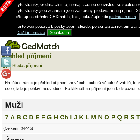
Tyto stránky, Gedmatch.info, nemají žádnou souvislost se společno
Tyto stránky jsou zdarma a jsou zaměřeny především na příjmení S
přístup na stránky GEDmatch, Inc., pokračujte zde
gedmatch.com
.
Tento web používá k poskytování služeb, personalizaci reklam a an
Další informace
Souhlasím
Přehled příjmení
Hledat příjmení
Na této stránce je přehled příjmení ze všech souborů všech uživatelů, kter
osob, kde je pohlaví neuvedeno. Po kliknutí na příjmení jsou k dispozici p
Muži
?
A
B
C
D
E
F
G
H
Ch
I
J
K
L
M
N
O
P
Q
R
S
T
(Celkem: 34446)