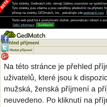
Tyto stránky, Gedmatch.info, nemají žádnou souvislost se společno
Tyto stránky jsou zdarma a jsou zaměřeny především na příjmení S
přístup na stránky GEDmatch, Inc., pokračujte zde
gedmatch.com
.
Tento web používá k poskytování služeb, personalizaci reklam a an
Další informace
Souhlasím
Přehled příjmení
Hledat příjmení
Na této stránce je přehled př
uživatelů, které jsou k dispozi
mužská, ženská příjmení a pří
neuvedeno. Po kliknutí na příj