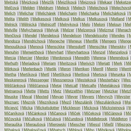
Mejtská
|
Mejzková
|
Mejzlík
|
Mejzlíková
|
Mejzrová
|
Mekaor
|
Meketze
Melčová
|
Melden
|
Meldrum
|
Meleck
|
Melech
|
Melechová
|
Melechovs
Melich
|
Melichar
|
Melichárek
|
Melicharin
|
Melicharka
|
Melichárková
|
Melita
|
Melith
|
Melkesová
|
Melková
|
Melkus
|
Melkusová
|
Melland
|
M
Melnick
|
Mělnická
|
Melnicoff
|
Melnyková
|
Melo
|
Meloni
|
Meloun
|
Mel
Melville
|
Melycharová
|
Melyuk
|
Melzer
|
Melzerová
|
Melzmut
|
Menac
Menčlová
|
Mendel
|
Mendelová
|
Mendelson
|
Mendelssohn
|
Mendes
|
M
Mendoza
|
Mendrichová
|
Meneche
|
Meneux
|
Menflik
|
Mengers
|
Menge
Menoušková
|
Menová
|
Mensckke
|
Mensdorff
|
Menschke
|
Menskky
|
Menuhin
|
Menwirthová
|
Menyhart
|
Menyhartova
|
Menzel
|
Menzelová
|
Mercia
|
Mercier
|
Merdon
|
Merdonová
|
Meredith
|
Merena
|
Merendová
Merhuth
|
Meriadová
|
Meriam
|
Meritzová
|
Merivich
|
Merjatt
|
Merk
|
Mě
Měrková
|
Merlenbach
|
Merlik
|
Meron
|
Merriken
|
Merrill
|
Merrin
|
Merrit
Mertha
|
Mertíková
|
Mertl
|
Mertlíková
|
Mertlová
|
Mertová
|
Merunka
|
Meskererová
|
Messenger
|
Messnerova
|
Mesteková
|
Mesterházy
|
Mes
Měšťánková
|
Měšťanová
|
Metaj
|
Metcalf
|
Metcalfe
|
Meteláková
|
Met
Metnarová
|
Mette
|
Metts
|
Metz
|
Metzelthin
|
Metzger
|
Metzker
|
Metz
Meuske
|
Meval
|
Mexted
|
Meyan
|
Meyer
|
Meyers
|
Meyrych
|
Meyster
Meznarc
|
Mezník
|
Mezníková
|
Mező
|
Mezuláník
|
Mezuliáníková
|
Mgil
Micjević
|
Micka
|
Mickelsdotter
|
Mickleson
|
Micková
|
Micksteinová
|
M
Mičaníková
|
Mičánková
|
Mičanová
|
Miček
|
Mičeková
|
Mičíánová
|
Mi
Mičovská
|
Mičulková
|
Mičulová
|
Mičundová
|
Middlebrook
|
Middleton
|
Mierauška
|
Mieraušová
|
Mierowski
|
Miescher
|
Miessl
|
Mießl
|
Miezgo
Míhalová
|
Mihalovičová
|
Mihatsch
|
Mihlová
|
Miho
|
Mihóková
|
Miholo