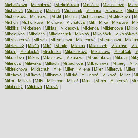
Michaláková
|
Michalcová
|
Michalčiková
|
Michálek
|
Michalicová
|
Micha
Michalová
|
Michalty
|
Michalů
|
Michatzek
|
Michaux
|
Micheaux
|
Miche
Michenková
|
Michková
|
Michl
|
Michla
|
Michlbaurová
|
Michlíčková
|
Mi
Michon
|
Michoňková
|
Michová
|
Michutová
|
Mik
|
Míka
|
Mikalová
|
Mik
Mikiška
|
Mikkelsen
|
Miklas
|
Miklasová
|
Miklenda
|
Miklendová
|
Mikli
Mikolajivna
|
Mikolash
|
Mikolaschek
|
Mikolaš
|
Mikolášek
|
Mikolášková
Miksbauerová
|
Miksch
|
Mikscheová
|
Mikschová
|
Miksteinová
|
Mikšán
Mikšovský
|
Mikšů
|
Miků
|
Mikula
|
Mikulas
|
Mikulasch
|
Mikuláše
|
Mik
Mikule
|
Mikulecká
|
Mikulenka
|
Mikulenková
|
Mikulicová
|
Mikuličák
|
M
Mikundová
|
Mikus
|
Mikušková
|
Mikušová
|
Mikušťáková
|
Mikuta
|
Mik
Milánová
|
Milavská
|
Milbach
|
Milbachová
|
Milbachrová
|
Milberg
|
Milb
Mildreichová
|
Mildschuh
|
Mile
|
Milen
|
Milena
|
Miler
|
Milerová
|
Miles
Milichová
|
Milíková
|
Milionová
|
Militká
|
Miliusová
|
Milková
|
Millar
|
Mi
Millor
|
Millová
|
Mills
|
Millstone
|
Milnař
|
Milne
|
Milner
|
Milnerová
|
Mil
Milotinský
|
Milotová
|
Milová
|
Milsay
|
Milton
|
Miltr
|
Miluskin
|
Miluše
|
Minarovičová
|
Minarz
|
Minář
|
Minaříčková
|
Minařík
|
Minaříková
|
Miná
Miniova
|
Minister
|
Ministrová
|
Mink
|
Minksová
|
Minogue
|
Minoni
|
Min
Minxová
|
Minychová
|
Minyuková
|
Minze
|
Miola
|
Mìøièka
|
Miranda
|
M
Mirovský
|
Mirtlová
|
Mirvíková
|
Mirwaldová
|
Miřátská
|
Miřejovská
|
Mís