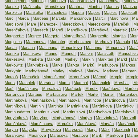
Mannheimer
|
Manning
|
Mannová
|
Mannsfeldová
|
Manochová
|
Manová
Manske
|
Maňskobá
|
Manšíková
|
Mantroal
|
Mantua
|
Mantus
|
Mantzur
Manželce
|
Manželka
|
Manželová
|
Mapera
|
Mapes
|
Maples
|
Mapletoft
Marc
|
Marca
|
Marceau
|
Marcela
|
Marciánová
|
Marcil
|
Marcinová
|
Ma
Marčišová
|
Mare
|
Mareczek
|
Mareczkova
|
Mareczkowa
|
Mareček
|
Ma
Marenčáková
|
Maresch
|
Mareš
|
Marešková
|
Marešová
|
Maretek
|
Mar
Margarette
|
Margee
|
Margeta
|
Margetíková
|
Margherita
|
Margita
|
Marg
Margulies
|
Marhanova
|
Marhofer
|
Marhonzová
|
Marhrová
|
Marhula
|
Ma
Marian
|
Mariana
|
Marianana
|
Mariánková
|
Marianna
|
Marianová
|
Mari
Marinka
|
Marinková
|
Marino
|
Marinoff
|
Marioni
|
Mariscotti
|
Marischler
Markesová
|
Markéta
|
Markett
|
Markey
|
Markin
|
Markitán
|
Markl
|
Mar
Markowitz
|
Markrabská
|
Marks
|
Markta
|
Marků
|
Markupová
|
Markus
Markytán
|
Markytánová
|
Marley
|
Marlová
|
Marlow
|
Marlowe
|
Marman
Marouš
|
Maroušek
|
Maroušková
|
Maroušová
|
Márová
|
Marple
|
Marpl
Marrs
|
Marsalek
|
Marsden
|
Marsh
|
Marshal
|
Marshalek
|
Marshall
|
Ma
Marš
|
Maršálková
|
Maršálová
|
Maršíček
|
Maršík
|
Maršíková
|
Maršon
Marťanová
|
Martaus
|
Martausová
|
Martek
|
Martel
|
Martell
|
Marténkov
Martináková
|
Martinásková
|
Martinátová
|
Martincoá
|
Martincová
|
Mart
Martiníková
|
Martinin
|
Martinka
|
Martinkiana
|
Martínková
|
Martínkovi
|
Martinusdatter
|
Martinusiková
|
Martinusová
|
Martischová
|
Martisková
|
Martykáková
|
Martykan
|
Martykánová
|
Martyn
|
Martzinková
|
Martzolf
Marušáková
|
Marušincová
|
Maruška
|
Marušková
|
Marván
|
Marvánek
Maryna
|
Maryška
|
Maryšková
|
Maryšová
|
Maryt
|
März
|
Marzaroli
|
M
Mařánková
|
Mařanová
|
Mařasová
|
Mařatová
|
Mařík
|
Maříková
|
Mařín