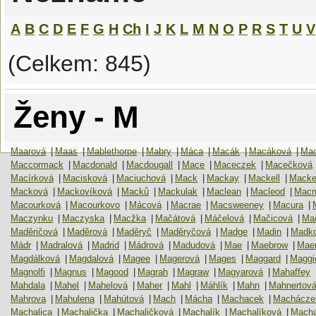
A
B
C
D
E
F
G
H
Ch
I
J
K
L
M
N
O
P
R
S
T
U
V
(Celkem: 845)
Ženy - M
Maarová
|
Maas
|
Mablethorpe
|
Mabry
|
Máca
|
Macák
|
Macáková
|
Mac
Maccormack
|
Macdonald
|
Macdougall
|
Mace
|
Maceczek
|
Macečková
Macírková
|
Macisková
|
Maciuchová
|
Mack
|
Mackay
|
Mackell
|
Macke
Macková
|
Mackovíková
|
Macků
|
Mackulak
|
Maclean
|
Macleod
|
Macm
Macourková
|
Macourkovo
|
Mácová
|
Macrae
|
Macsweeney
|
Macura
|
Maczynku
|
Maczyska
|
Macžka
|
Mačátová
|
Máčelová
|
Mačicová
|
Ma
Maděričová
|
Maděrová
|
Maděryč
|
Maděryčová
|
Madge
|
Madin
|
Madko
Mádr
|
Madralová
|
Madrid
|
Mádrová
|
Madudová
|
Mae
|
Maebrow
|
Maen
Magdálková
|
Magdalová
|
Magee
|
Magerová
|
Mages
|
Maggard
|
Maggi
Magnolfi
|
Magnus
|
Magood
|
Magrah
|
Magraw
|
Magyarová
|
Mahaffey
Mahdala
|
Mahel
|
Mahelová
|
Maher
|
Mahl
|
Máhlík
|
Mahn
|
Mahnertov
Mahrova
|
Mahulena
|
Mahútová
|
Mach
|
Mácha
|
Machacek
|
Machácze
Machalica
|
Machalička
|
Machaličková
|
Machalík
|
Machalíková
|
Macha