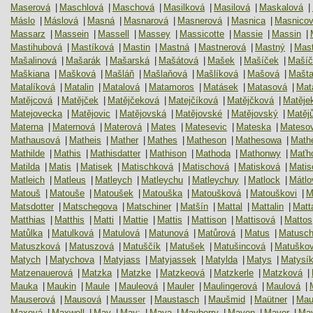
Maserová
|
Maschlová
|
Maschová
|
Masilková
|
Masilová
|
Maskalová
|
Máslo
|
Máslová
|
Masná
|
Masnarová
|
Masnerová
|
Masnica
|
Masnico
Massarz
|
Massein
|
Massell
|
Massey
|
Massicotte
|
Massie
|
Massin
|
Mastihubová
|
Mastíková
|
Mastin
|
Mastná
|
Mastnerová
|
Mastný
|
Mast
Mašalinová
|
Mašarák
|
Mašarská
|
Mašátová
|
Mašek
|
Mašíček
|
Mašíč
Maškiana
|
Mašková
|
Mašláň
|
Mašlaňová
|
Mašlíková
|
Mašová
|
Mašta
Matalíková
|
Matalin
|
Matalová
|
Matamoros
|
Matásek
|
Matasová
|
Mat
Matějcová
|
Matějček
|
Matějčeková
|
Matejčíková
|
Matějčková
|
Matěje
Matejovecka
|
Matějovic
|
Matějovská
|
Matějovské
|
Matějovský
|
Matěj
Materna
|
Maternová
|
Materová
|
Mates
|
Matesevic
|
Mateska
|
Mateso
Mathausová
|
Matheis
|
Mather
|
Mathes
|
Matheson
|
Mathesowa
|
Math
Mathilde
|
Mathis
|
Mathisdatter
|
Mathison
|
Mathoda
|
Mathonwy
|
Maťh
Matilda
|
Matis
|
Matisek
|
Matischková
|
Matischová
|
Matisková
|
Matis
Matleich
|
Matleus
|
Matleych
|
Matleychu
|
Matleychuy
|
Matlock
|
Mátlo
Matouš
|
Matouše
|
Matoušek
|
Matouška
|
Matoušková
|
Matouškovi
|
M
Matsdotter
|
Matschegova
|
Matschiner
|
Matšín
|
Mattal
|
Mattalin
|
Matt
Matthias
|
Matthis
|
Matti
|
Mattie
|
Mattis
|
Mattison
|
Mattisová
|
Mattos
Matůlka
|
Matulková
|
Matulová
|
Matunová
|
Matůrová
|
Matus
|
Matusch
Matuszková
|
Matuszová
|
Matuščík
|
Matušek
|
Matušincová
|
Matuško
Matych
|
Matychova
|
Matyjass
|
Matyjassek
|
Matylda
|
Matys
|
Matysí
Matzenauerová
|
Matzka
|
Matzke
|
Matzkeová
|
Matzkerle
|
Matzková
|
Mauka
|
Maukin
|
Maule
|
Mauleová
|
Mauler
|
Maulingerová
|
Maulová
|
Mauserová
|
Mausová
|
Mausser
|
Maustasch
|
Maušmid
|
Maütner
|
Mau
Maxová
|
Maxwell
|
May
|
May:
|
Maya
|
Mayberry
|
Mayen
|
Mayer
|
Ma