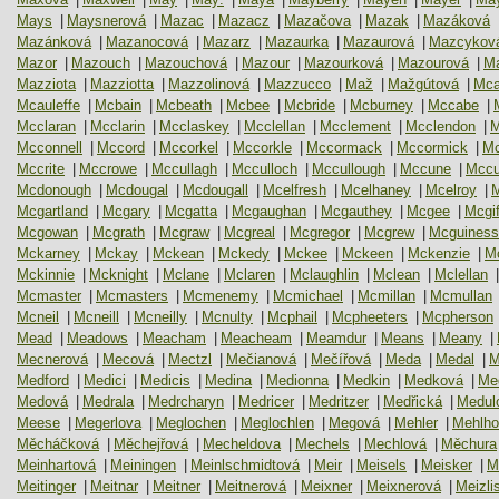
Mays
|
Maysnerová
|
Mazac
|
Mazacz
|
Mazačova
|
Mazak
|
Mazáková
Mazánková
|
Mazanocová
|
Mazarz
|
Mazaurka
|
Mazaurová
|
Mazcykov
Mazor
|
Mazouch
|
Mazouchová
|
Mazour
|
Mazourková
|
Mazourová
|
M
Mazziota
|
Mazziotta
|
Mazzolinová
|
Mazzucco
|
Maž
|
Mažgútová
|
Mc
Mcauleffe
|
Mcbain
|
Mcbeath
|
Mcbee
|
Mcbride
|
Mcburney
|
Mccabe
|
Mcclaran
|
Mcclarin
|
Mcclaskey
|
Mcclellan
|
Mcclement
|
Mcclendon
|
M
Mcconnell
|
Mccord
|
Mccorkel
|
Mccorkle
|
Mccormack
|
Mccormick
|
Mc
Mccrite
|
Mccrowe
|
Mccullagh
|
Mcculloch
|
Mccullough
|
Mccune
|
Mccu
Mcdonough
|
Mcdougal
|
Mcdougall
|
Mcelfresh
|
Mcelhaney
|
Mcelroy
|
M
Mcgartland
|
Mcgary
|
Mcgatta
|
Mcgaughan
|
Mcgauthey
|
Mcgee
|
Mcgif
Mcgowan
|
Mcgrath
|
Mcgraw
|
Mcgreal
|
Mcgregor
|
Mcgrew
|
Mcguiness
Mckarney
|
Mckay
|
Mckean
|
Mckedy
|
Mckee
|
Mckeen
|
Mckenzie
|
M
Mckinnie
|
Mcknight
|
Mclane
|
Mclaren
|
Mclaughlin
|
Mclean
|
Mclellan
|
Mcmaster
|
Mcmasters
|
Mcmenemy
|
Mcmichael
|
Mcmillan
|
Mcmullan
Mcneil
|
Mcneill
|
Mcneilly
|
Mcnulty
|
Mcphail
|
Mcpheeters
|
Mcpherson
Mead
|
Meadows
|
Meacham
|
Meacheam
|
Meamdur
|
Means
|
Meany
|
Mecnerová
|
Mecová
|
Mectzl
|
Mečianová
|
Mečířová
|
Meda
|
Medal
|
M
Medford
|
Medici
|
Medicis
|
Medina
|
Medionna
|
Medkin
|
Medková
|
Me
Medová
|
Medrala
|
Medrcharyn
|
Medricer
|
Medritzer
|
Medřická
|
Medul
Meese
|
Megerlova
|
Meglochen
|
Meglochlen
|
Megová
|
Mehler
|
Mehlho
Měcháčková
|
Měchejřová
|
Mecheldova
|
Mechels
|
Mechlová
|
Měchura
Meinhartová
|
Meiningen
|
Meinlschmidtová
|
Meir
|
Meisels
|
Meisker
|
M
Meitinger
|
Meitnar
|
Meitner
|
Meitnerová
|
Meixner
|
Meixnerová
|
Meizli