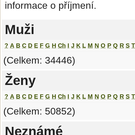
informace o příjmení.
Muži
?
A
B
C
D
E
F
G
H
Ch
I
J
K
L
M
N
O
P
Q
R
S
T
(Celkem: 34446)
Ženy
?
A
B
C
D
E
F
G
H
Ch
I
J
K
L
M
N
O
P
Q
R
S
T
(Celkem: 50852)
Neznámé