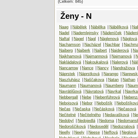
(Celkem: 845)
Ženy - N
Naag
|
Nábělek
|
Nábělka
|
Nábělková
|
Nab
Nadel
|
Nademlejnsky
|
Nádeníček
|
Náden
Naftal
|
Nagel
|
Nagl
|
Náglenová
|
Náglová
Nachamson
|
Nacházel
|
Nachbar
|
Nachma
Naiberg
|
Naiberk
|
Naibert
|
Naiderová
|
Na
Najkhamová
|
Najmannová
|
Najmanová
|
N
Nakládalová
|
Nakoukalová
|
Nalerová
|
Ná
Nancarrow
|
Nance
|
Nancy
|
Nandražiova
|
Náprstek
|
Náprstková
|
Narango
|
Narewsk
Naszluhász
|
Naščakova
|
Natan
|
Nathan
Naumann
|
Naumanová
|
Naumberg
|
Naum
Navrátilůová
|
Návratová
|
Navrkal
|
Navrka
Nebbergall
|
Nebe
|
Nebenführová
|
Nebenz
Nebojsová
|
Nebor
|
Neboštík
|
Neboštíkov
Nečas
|
Nečaska
|
Nečásková
|
Nečasová
Nečitelné
|
Nečitelného
|
Nedavašková
|
Ne
Nedobyl
|
Nedojedlá
|
Nedoma
|
Nedomans
Nedoroščiková
|
Nedoseděl
|
Nedozralová
|
Neelly
|
Neely
|
Neese
|
Neffová
|
Neglová