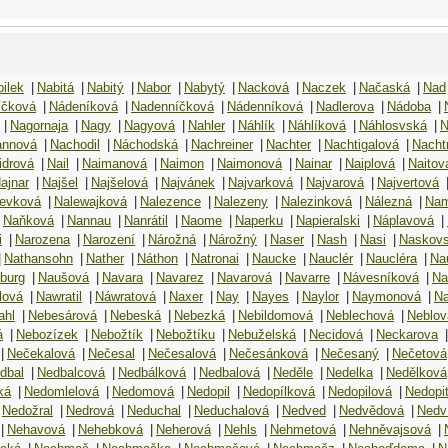
ilek
|
Nabitá
|
Nabitý
|
Nabor
|
Nabytý
|
Nacková
|
Naczek
|
Načaská
|
Nad
íčková
|
Nádeníková
|
Nadenníčková
|
Nádenníková
|
Nadlerova
|
Nádoba
|
|
Nagornaja
|
Nagy
|
Nagyová
|
Nahler
|
Náhlík
|
Náhlíková
|
Náhlosvská
|
N
nnová
|
Nachodil
|
Náchodská
|
Nachreiner
|
Nachter
|
Nachtigalová
|
Nach
idrová
|
Nail
|
Naimanová
|
Naimon
|
Naimonová
|
Nainar
|
Naiplová
|
Naitov
ajnar
|
Najšel
|
Najšelová
|
Najvánek
|
Najvarková
|
Najvarová
|
Najvertová
levková
|
Nalewajková
|
Nalezence
|
Nalezeny
|
Nalezinková
|
Nálezná
|
Nam
Naňková
|
Nannau
|
Nanrátil
|
Naome
|
Naperku
|
Napieralski
|
Náplavová
|
i
|
Narozena
|
Narození
|
Nárožná
|
Nárožný
|
Naser
|
Nash
|
Nasi
|
Naskov
|
Nathansohn
|
Nather
|
Náthon
|
Natronai
|
Naucke
|
Nauclér
|
Naucléra
|
Na
burg
|
Naušová
|
Navara
|
Navarez
|
Navarová
|
Navarre
|
Návesníková
|
Na
lová
|
Nawratil
|
Náwratová
|
Naxer
|
Nay
|
Nayes
|
Naylor
|
Naymonová
|
Na
ahl
|
Nebesárová
|
Nebeská
|
Nebezká
|
Nebildomová
|
Neblechová
|
Neblov
á
|
Nebozízek
|
Nebožtík
|
Nebožtíku
|
Nebuželská
|
Necidová
|
Neckarova
|
|
Nečekalová
|
Nečesal
|
Nečesalová
|
Nečesánková
|
Nečesaný
|
Nečetová
dbal
|
Nedbalcová
|
Nedbálková
|
Nedbalová
|
Neděle
|
Nedelka
|
Nedělková
ká
|
Nedomlelová
|
Nedomová
|
Nedopil
|
Nedopílková
|
Nedopilová
|
Nedopi
Nedožral
|
Nedrová
|
Neduchal
|
Neduchalová
|
Nedved
|
Nedvědová
|
Nedv
|
Nehavová
|
Nehebková
|
Neherová
|
Nehls
|
Nehmetová
|
Nehněvajsová
|