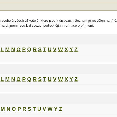
h souborů všech uživatelů, které jsou k dispozici. Seznam je rozdělen na tři 
 na příjmení jsou k dispozici podrobnější informace o příjmení.
L
M
N
O
P
Q
R
S
T
U
V
W
X
Y
Z
L
M
N
O
P
Q
R
S
T
U
V
W
X
Y
Z
M
N
O
P
R
S
T
U
V
W
Y
Z