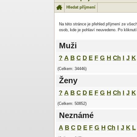
Hledat příjmení
Na této stránce je přehled příjmení ze všec
osob, kde je pohlaví neuvedeno. Po kliknutí
Muži
?
A
B
C
D
E
F
G
H
Ch
I
J
K
(Celkem: 34446)
Ženy
?
A
B
C
D
E
F
G
H
Ch
I
J
K
(Celkem: 50852)
Neznámé
A
B
C
D
E
F
G
H
Ch
I
J
K
L