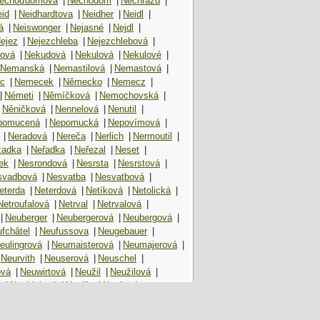
echoďdomová
|
Nechodom
|
Nechrazd
|
id
|
Neidhardtova
|
Neidher
|
Neidl
|
á
|
Neiswonger
|
Nejasné
|
Nejdl
|
ejez
|
Nejezchleba
|
Nejezchlebová
|
rová
|
Nekudová
|
Nekulová
|
Nekulové
|
Nemanská
|
Nemastilová
|
Nemastová
|
c
|
Nemecek
|
Německo
|
Nemecz
|
|
Németi
|
Němíčková
|
Nemochovská
|
Něničková
|
Nennelová
|
Nenutil
|
pomucená
|
Nepomucká
|
Nepovímová
|
|
Neradová
|
Nereča
|
Nerlich
|
Nermoutil
|
žadka
|
Neřadka
|
Neřezal
|
Neset
|
ek
|
Nesrondová
|
Nesrsta
|
Nesrstová
|
svadbová
|
Nesvatba
|
Nesvatbová
|
eterda
|
Neterdová
|
Netíková
|
Netolická
|
Netroufalová
|
Netrval
|
Netrvalová
|
|
Neuberger
|
Neubergerová
|
Neubergová
|
fchâtel
|
Neufussova
|
Neugebauer
|
eulingrová
|
Neumaisterová
|
Neumajerová
|
Neurvith
|
Neuserová
|
Neuschel
|
ová
|
Neuwirtová
|
Neužil
|
Neužilová
|
á
|
Nevídalová
|
Neville
|
Nevím
|
Nevrlá
|
Nevrlová
|
Nevrlý
|
Nevřalová
|
wberry
|
Newbigin
|
Newbold
|