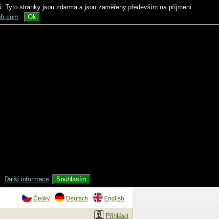
ů. Tyto stránky jsou zdarma a jsou zaměřeny především na příjmení
ch.com
.
Ok
.
Další informace
Souhlasím
Česky
Deutsch
English
Přihlásit