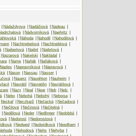
|
Nádaždyova
|
Nadážiová
|
Nadeau
|
Nadrchalová
|
Nádvorníková
|
Naehritz
|
áhlovská
|
Náhoda
|
Nahodil
|
Nahodilová
|
tmann
|
Nachtnebelová
|
Nachtneblová
|
á
|
Najbertová
|
Najbrt
|
Najbrtová
|
|
Najzarová
|
Nakelski
|
Nakládal
|
ara
|
Name
|
Naňák
|
Naňáková
|
Naples
|
Napravníková
|
Nápravová
|
ská
|
Nason
|
Nassau
|
Nasser
|
učová
|
Nauerz
|
Naughton
|
Nauheim
|
vlacil
|
Navrátil
|
Navratilin
|
Navrátilová
|
zare
|
Nazy
|
Neal
|
Near
|
Neb
|
Neb:
|
á
|
Nebo
|
Nebohá
|
Nebohý
|
Nebojsa
|
Neckař
|
Neczkarž
|
Nečacká
|
Nečadová
|
|
Nečilová
|
Nečinová
|
Nečitelná
|
|
Nedělová
|
Neder
|
Nedlinger
|
Nedobitá
|
tová
|
Nedorost
|
Nedorostová
|
ídková
|
Nedwed
|
Nedwídková
|
Needham
|
Nehoda
|
Nehodová
|
Nehs
|
Nehyba
|