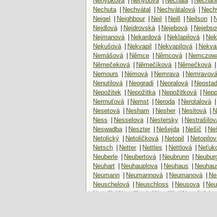
Nehybková
|
Nehybová
|
Nechala
|
Nechan
Nechuta
|
Nechvátal
|
Nechvátalová
|
Nech
Neigel
|
Neighbour
|
Neil
|
Neill
|
Neilson
|
Nejdlová
|
Nejdrovská
|
Nejebová
|
Nejebso
Nejmanová
|
Nekardová
|
Neklapilová
|
Nek
Nekušová
|
Nekvapil
|
Nekvapilová
|
Nekva
Nemášová
|
Němce
|
Němcová
|
Nemczow
Němečeková
|
Němečíková
|
Němečková
|
Nemours
|
Némová
|
Nemrava
|
Nemravov
Nenutilová
|
Neogradi
|
Neoralová
|
Neostad
Nepožitek
|
Nepožitka
|
Nepožitková
|
Nepp
Nermuťová
|
Nernst
|
Neroda
|
Nerotalová
|
Nesetová
|
Nesham
|
Nesher
|
Nesitová
|
N
Ness
|
Nesselova
|
Nestersky
|
Nestrašilov
Neswadba
|
Neszter
|
Nešejda
|
Nešič
|
Ne
Netolický
|
Netoličková
|
Netopil
|
Netopilov
Netsch
|
Netter
|
Nettles
|
Nettlová
|
Neťuk
Neuberle
|
Neubertová
|
Neubrunn
|
Neubur
Neuhart
|
Neuhauplova
|
Neuhaus
|
Neuhau
Neumann
|
Neumannová
|
Neumanová
|
Ne
Neuschelová
|
Neuschloss
|
Neusova
|
Neu
Nevařil
|
Nevařilová
|
Nevděk
|
Nevečeřalo
Nevímová
|
!
Nevlastná
|
Nevola
|
Nevolk
Nevřela
|
Nevřelová
|
Nevřivá
|
Nevřívova
|