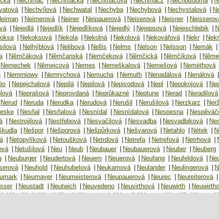
ická
|
Nechmač
|
Nechmačka
|
Nechmačová
|
Nechmačz
|
Nechoďdoma
|
N
vatová
|
Nechvílová
|
Nechwatal
|
Nechyba
|
Nechybová
|
Nechystalová
|
Ne
Neiman
|
Neimerová
|
Neiner
|
Neipauerová
|
Neiserová
|
Neisner
|
Neisserov
vá
|
Nejedlá
|
Nejedlík
|
Nejedlíková
|
Nejedlý
|
Nejepsová
|
Nejeschlebik
|
N
oksa
|
Nekoksová
|
Nekola
|
Nekolná
|
Nekolová
|
Nekovářová
|
Nekr
|
Nek
silová
|
Nelhýblová
|
Nelibová
|
Nellis
|
Nelms
|
Nelson
|
Nelsson
|
Nemák
|
a
|
Němčáková
|
Němčanská
|
Nemčeková
|
Němčická
|
Němčíková
|
Něme
Nemechek
|
Němejcová
|
Nemes
|
Nemeškalová
|
Nemešová
|
Neméthová
á
|
Nemrniowy
|
Nemrychová
|
Nemucha
|
Nemuth
|
Nenadálová
|
Nenálová
|
io
|
Nepejchalová
|
Nepilá
|
Nepilová
|
Nepivodová
|
Nepl
|
Nepokojová
|
Ne
lová
|
Neprašová
|
Neprovdaná
|
Neprůkazné
|
Neptune
|
Nerad
|
Neradilová
Nerud
|
Neruda
|
Nerudka
|
Nerudová
|
Nerušil
|
Nerušilová
|
Nerzkarz
|
Ner
eske
|
Nesňal
|
Nesňalová
|
Nesnídal
|
Nesnídalová
|
Nespesna
|
Nespěváč
á
|
Nestrojilová
|
Nestřebová
|
Nesvačilová
|
Nesvadba
|
Nesvadbiková
|
Ne
škudla
|
Nešpor
|
Nešporová
|
Nešpůrková
|
Nešvarová
|
Netahlo
|
Nétek
|
N
á
|
Netopylíková
|
Netoušková
|
Netrdová
|
Netrefa
|
Netrefová
|
Netrhová
|
ová
|
Netušilová
|
Neu
|
Neub
|
Neubauer
|
Neubauerová
|
Neuber
|
Neuberg
g
|
Neuburger
|
Neudertová
|
Neuern
|
Neuerová
|
Neufang
|
Neufeldová
|
Neu
serová
|
Neuhold
|
Neuhubelová
|
Neukamová
|
Neulander
|
Neulingerová
|
N
umark
|
Neumayer
|
Neumeisterová
|
Neupauerová
|
Neurec
|
Neureiterová
|
sser
|
Neustadt
|
Neutwich
|
Neuvedeno
|
Neuvirthová
|
Neuwirth
|
Neuwirth
vá
|
Nevěčná
|
Nevědělová
|
Nevelcová
|
Nevell
|
Nevers
|
Nevěřil
|
Nevesel
ová
|
Nevolová
|
Nevoral
|
Nevoralíková
|
Nevoralová
|
Nevrkla
|
Nevrklová
|
Nevřivý
|
Nevsky
|
Nevtípilová
|
Nevyhoštěná
|
Nevyjelová
|
Newberger
|
Ne