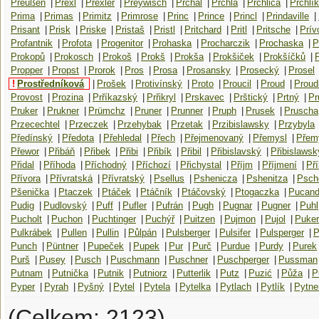
Preußen
|
Prexl
|
Prexler
|
Preywisch
|
Prchal
|
Prchla
|
Prchlica
|
Prchlík
Prima
|
Primas
|
Primitz
|
Primrose
|
Princ
|
Prince
|
Princl
|
Prindaville
|
Prisant
|
Prisk
|
Priske
|
Pristaš
|
Pristl
|
Pritchard
|
Pritl
|
Pritsche
|
Prív
Profantnik
|
Profota
|
Progenitor
|
Prohaska
|
Procharczik
|
Prochaska
|
P
Prokopů
|
Prokosch
|
Prokoš
|
Prokš
|
Prokša
|
Prokšiček
|
Prokšíčků
|
Propper
|
Propst
|
Prorok
|
Pros
|
Prosa
|
Prosansky
|
Prosecký
|
Prosel
!
Prostředníková
|
Prošek
|
Protivínský
|
Proto
|
Proucil
|
Proud
|
Prou
Provost
|
Prozina
|
Prříkazský
|
Prřikryl
|
Prskavec
|
Prštický
|
Prtný
|
Pr
Pruker
|
Prukner
|
Prümchz
|
Pruner
|
Prunner
|
Pruph
|
Prusek
|
Pruscha
Przecechtel
|
Przeczek
|
Przehybak
|
Przetak
|
Przibislawsky
|
Przybyla
Předínský
|
Předota
|
Přehledal
|
Přech
|
Přejmenovaný
|
Přemysl
|
Přem
Přewor
|
Přibáň
|
Přibek
|
Přibi
|
Přibík
|
Přibil
|
Přibislavský
|
Přibislawsk
Přidal
|
Příhoda
|
Příchodný
|
Příchozí
|
Přichystal
|
Příjm
|
Příjmení
|
Př
Přívora
|
Přívratská
|
Přívratský
|
Psellus
|
Pshenicza
|
Pshenitza
|
Psch
Pšenička
|
Ptaczek
|
Ptáček
|
Ptáčník
|
Ptáčovský
|
Ptogaczka
|
Pucand
Pudig
|
Pudlovský
|
Puff
|
Pufler
|
Pufrán
|
Pugh
|
Pugnar
|
Pugner
|
Puhl
Pucholt
|
Puchon
|
Puchtinger
|
Puchýř
|
Puitzen
|
Pujmon
|
Pujol
|
Puker
Pulkrábek
|
Pullen
|
Pullin
|
Půlpán
|
Pulsberger
|
Pulsifer
|
Pulsperger
|
P
Punch
|
Püntner
|
Pupeček
|
Pupek
|
Pur
|
Purč
|
Purdue
|
Purdy
|
Purek
Purš
|
Pusey
|
Pusch
|
Puschmann
|
Puschner
|
Puschperger
|
Pussman
Putnam
|
Putnička
|
Putnik
|
Putniorz
|
Putterlik
|
Putz
|
Puzić
|
Půža
|
P
Pyper
|
Pyrah
|
Pyšný
|
Pytel
|
Pytela
|
Pytelka
|
Pytlach
|
Pytlík
|
Pytne
(Celkem: 2123)