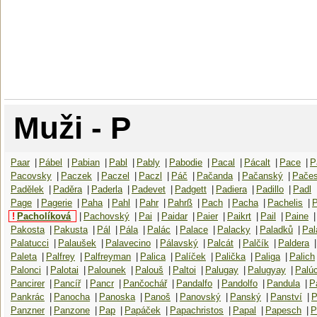
Muži - P
Paar
|
Pábel
|
Pabian
|
Pabl
|
Pably
|
Pabodie
|
Pacal
|
Pácalt
|
Pace
|
P
Pacovsky
|
Paczek
|
Paczel
|
Paczl
|
Páč
|
Pačanda
|
Pačanský
|
Pače
Padělek
|
Paděra
|
Paderla
|
Padevet
|
Padgett
|
Padiera
|
Padillo
|
Padl
Page
|
Pagerie
|
Paha
|
Pahl
|
Pahr
|
Pahrß
|
Pach
|
Pacha
|
Pachelis
|
P
!
Pacholíková
|
Pachovský
|
Pai
|
Paidar
|
Paier
|
Paikrt
|
Pail
|
Paine
|
Pakosta
|
Pakusta
|
Pál
|
Pála
|
Palác
|
Palace
|
Palacky
|
Paladků
|
Pal
Palatucci
|
Palaušek
|
Palavecino
|
Pálavský
|
Palcát
|
Palčík
|
Paldera
|
Paleta
|
Palfrey
|
Palfreyman
|
Palica
|
Palíček
|
Palička
|
Paliga
|
Palich
Palonci
|
Palotai
|
Palounek
|
Palouš
|
Paltoi
|
Palugay
|
Palugyay
|
Palú
Pancirer
|
Pancíř
|
Pancr
|
Pančochář
|
Pandalfo
|
Pandolfo
|
Pandula
|
P
Pankrác
|
Panocha
|
Panoska
|
Panoš
|
Panovský
|
Panský
|
Panství
|
P
Panzner
|
Panzone
|
Pap
|
Papáček
|
Papachristos
|
Papal
|
Papesch
|
P