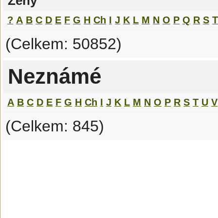
Ženy
?
A
B
C
D
E
F
G
H
Ch
I
J
K
L
M
N
O
P
Q
R
S
T
(Celkem: 50852)
Neznámé
A
B
C
D
E
F
G
H
Ch
I
J
K
L
M
N
O
P
R
S
T
U
V
(Celkem: 845)