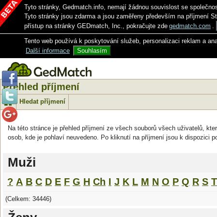
Tyto stránky, Gedmatch.info, nemají žádnou souvislost se společno
Tyto stránky jsou zdarma a jsou zaměřeny především na příjmení S
přístup na stránky GEDmatch, Inc., pokračujte zde
gedmatch.com
.
Tento web používá k poskytování služeb, personalizaci reklam a an
Další informace
Souhlasím
Přehled příjmení
Hledat příjmení
Na této stránce je přehled příjmení ze všech souborů všech uživatelů, kter
osob, kde je pohlaví neuvedeno. Po kliknutí na příjmení jsou k dispozici p
Muži
?
A
B
C
D
E
F
G
H
Ch
I
J
K
L
M
N
O
P
Q
R
S
T
(Celkem: 34446)