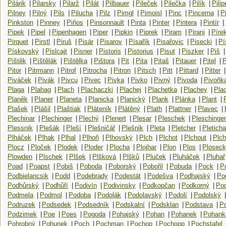
Pilárik
|
Pilarsky
|
Pilarž
|
Pilát
|
Pilbauer
|
Pileček
|
Pilečka
|
Pilík
|
Pilip
Pilney
|
Pilný
|
Pils
|
Pilucha
|
Pilz
|
Pimgl
|
Pimoisl
|
Pinc
|
Pincerna
|
P
Pinkston
|
Pinney
|
Piňos
|
Pinsonnault
|
Pinta
|
Pinter
|
Pintera
|
Pintír
|
Pipek
|
Pipel
|
Pipenhagen
|
Piper
|
Pipkin
|
Piprek
|
Piram
|
Pirani
|
Píre
Pirquet
|
Pirstl
|
Piruš
|
Pisár
|
Pisarov
|
Písařík
|
Pisařovic
|
Pisecki
|
Pí
Pískovský
|
Pislcajt
|
Pisner
|
Pistoris
|
Pistorius
|
Pisut
|
Piszker
|
Piš
|
Pištěk
|
Píštělák
|
Pištělka
|
Pištora
|
Pit
|
Pita
|
Pitaš
|
Pitauer
|
Pitel
|
P
Pitor
|
Pitrmann
|
Pitrof
|
Pitrocha
|
Pitron
|
Pitsch
|
Pitt
|
Pittard
|
Pitter
|
Piváček
|
Pivák
|
Pivcu
|
Pivec
|
Pivka
|
Pivko
|
Pivný
|
Pivoda
|
Pivoňk
Plaga
|
Plahag
|
Plach
|
Plachaczki
|
Plachej
|
Plachetka
|
Plachey
|
Pla
Planěk
|
Planer
|
Planeta
|
Planicka
|
Planický
|
Plank
|
Plánka
|
Plant
|
Plašek
|
Plášil
|
Plaštiak
|
Pláteník
|
Plátěný
|
Plath
|
Plattner
|
Plavec
|
Plechinar
|
Plechinger
|
Plechý
|
Plenert
|
Plesar
|
Pleschek
|
Pleschinger
Plessnik
|
Plešák
|
Pleší
|
Plešničář
|
Plešnik
|
Pleta
|
Pletcher
|
Pleticha
Plháček
|
Plhak
|
Plhal
|
Plhoň
|
Plhovský
|
Plch
|
Plchot
|
Plchout
|
Plch
Plocz
|
Ploček
|
Plodek
|
Ploder
|
Plocha
|
Plojhar
|
Plon
|
Plos
|
Plosec
Plowden
|
Plschek
|
Plšek
|
Plšková
|
Plšků
|
Pluček
|
Pluháček
|
Pluhař
Poad
|
Poapst
|
Pobiš
|
Poboda
|
Poborský
|
Pobořil
|
Pobuda
|
Pock
|
P
Podbielancsik
|
Podd
|
Podebrady
|
Podestát
|
Podešva
|
Podhajský
|
Po
Podhůrský
|
Podhůří
|
Podivín
|
Podivinsky
|
Podkopčan
|
Podkorný
|
Po
Podmela
|
Podmol
|
Podoba
|
Podolák
|
Podolavský
|
Podolí
|
Podolský
|
Podruzek
|
Podsedek
|
Podsedník
|
Podskalní
|
Podsklan
|
Podstava
|
P
Podzimek
|
Poe
|
Poes
|
Pogoda
|
Pohajský
|
Pohan
|
Pohanek
|
Pohank
Pohrobný
|
Pohunek
|
Poch
|
Pochman
|
Pochop
|
Pochopp
|
Pochstafel