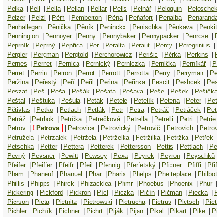
Pelka
|
Pell
|
Pella
|
Pellan
|
Pellar
|
Pells
|
Pelnář
|
Peloquin
|
Pelosche
Pelzer
|
Pelzl
|
Pém
|
Pemberton
|
Péna
|
Peñafort
|
Penalba
|
Penarand
Penhallegan
|
Pěnička
|
Pěník
|
Peninckx
|
Penischka
|
Pěnkava
|
Penki
Pennington
|
Pennoyer
|
Penny
|
Pennybaker
|
Pennypacker
|
Penrose
|
Peprník
|
Peprný
|
Pepřica
|
Per
|
Peralta
|
Peraut
|
Percy
|
Peregrinius
|
Pergler
|
Pergman
|
Pergtold
|
Perchorowicz
|
Perišic
|
Pěrka
|
Perkins
|
Pernes
|
Pernet
|
Pernica
|
Pernický
|
Perniczka
|
Pernička
|
Perníkář
|
P
Perret
|
Perrin
|
Perron
|
Perrot
|
Perrott
|
Perrotta
|
Perry
|
Perryman
|
Pe
Peržina
|
Peřestý
|
Peří
|
Peřil
|
Peřina
|
Peřinka
|
Pescit
|
Peshcek
|
Pes
Peszat
|
Peš
|
Peša
|
Pešák
|
Pešata
|
Pešava
|
Peše
|
Pešek
|
Pešičk
Peštal
|
Peštuka
|
Pešula
|
Peták
|
Petele
|
Petelík
|
Petena
|
Peter
|
Pet
Pětivlas
|
Peťko
|
Petlach
|
Petlák
|
Petr
|
Petra
|
Petráč
|
Petráček
|
Pet
Petráž
|
Petrbok
|
Petrčka
|
Petrečková
|
Petrella
|
Petrelli
|
Petri
|
Petrie
Petrov
|
!
Petrova
|
Petrovice
|
Petrovický
|
Petrovič
|
Petrovich
|
Petro
Petružela
|
Petrzalek
|
Petržela
|
Petrželka
|
Petržilka
|
Petržka
|
Petřek
Petschka
|
Petter
|
Pettera
|
Petterek
|
Pettersson
|
Pettis
|
Pettlach
|
Pe
Pevný
|
Pevsner
|
Pewitt
|
Pewsey
|
Pexa
|
Peyrek
|
Peyron
|
Peyschků
Pfeifer
|
Pfeiffer
|
Pfeifr
|
Pfeil
|
Pfennig
|
Pferfetský
|
Pficner
|
Pfiffi
|
Pfif
Pham
|
Phaneuf
|
Phanuel
|
Phar
|
Pharis
|
Phelps
|
Phetteplace
|
Philbot
Phillis
|
Phipps
|
Phirck
|
Phizacklea
|
Phmr
|
Phoebus
|
Phoenix
|
Phur
|
Pickering
|
Pickford
|
Pickron
|
Pícl
|
Piczka
|
Pičín
|
Pičman
|
Piecka
|
Pierson
|
Pieta
|
Pietnitz
|
Pietrowski
|
Pietrucha
|
Pietrus
|
Pietsch
|
Pie
Pichler
|
Pichlík
|
Pichner
|
Pichrt
|
Piják
|
Pijan
|
Pikal
|
Pikart
|
Pike
|
P