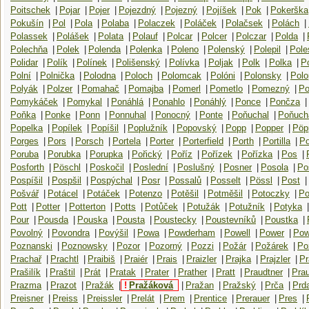
Poitschek
|
Pojar
|
Pojer
|
Pojezdný
|
Pojezný
|
Pojíšek
|
Pok
|
Pokerška
Pokušín
|
Pol
|
Pola
|
Polaba
|
Polaczek
|
Poláček
|
Polačsek
|
Polách
|
Polassek
|
Polášek
|
Polata
|
Polauf
|
Polcar
|
Polcer
|
Polczar
|
Polda
|
Polechňa
|
Polek
|
Polenda
|
Polenka
|
Poleno
|
Polenský
|
Polepil
|
Pole
Polidar
|
Polík
|
Polínek
|
Polišenský
|
Polívka
|
Poljak
|
Polk
|
Polka
|
P
Polní
|
Polnička
|
Polodna
|
Poloch
|
Polomcak
|
Polóni
|
Polonsky
|
Polo
Polyák
|
Polzer
|
Pomahač
|
Pomajba
|
Pomerl
|
Pometlo
|
Pomezný
|
Po
Pomykáček
|
Pomykal
|
Ponáhlá
|
Ponahlo
|
Ponáhlý
|
Ponce
|
Pončza
|
Poňka
|
Ponke
|
Ponn
|
Ponnuhal
|
Ponocný
|
Ponte
|
Poňuchal
|
Poňuch
Popelka
|
Popílek
|
Popíšil
|
Poplužník
|
Popovský
|
Popp
|
Popper
|
Pöp
Porges
|
Pors
|
Porsch
|
Portela
|
Porter
|
Porterfield
|
Porth
|
Portilla
|
Po
Poruba
|
Porubka
|
Porupka
|
Pořický
|
Poříz
|
Pořízek
|
Pořízka
|
Pos
|
Posforth
|
Pöschl
|
Poskočil
|
Poslední
|
Poslušný
|
Posner
|
Posola
|
Po
Pospíšil
|
Pospšil
|
Pospýchal
|
Posr
|
Possalů
|
Posselt
|
Pössl
|
Post
|
Pošvář
|
Potácel
|
Potáček
|
Potenzo
|
Potěšil
|
Potměšil
|
Potoczky
|
Po
Pott
|
Potter
|
Potterton
|
Potts
|
Potůček
|
Potužák
|
Potužník
|
Potyka
|
Pour
|
Pousda
|
Pouska
|
Pousta
|
Poustecky
|
Poustevníků
|
Poustka
|
Povolný
|
Povondra
|
Povýšil
|
Powa
|
Powderham
|
Powell
|
Power
|
Pow
Poznanski
|
Poznowsky
|
Pozor
|
Pozorný
|
Pozzi
|
Požár
|
Požárek
|
Po
Prachař
|
Prachtl
|
Praibiš
|
Praiér
|
Prais
|
Praizler
|
Prajka
|
Prajzler
|
Pr
Prašilík
|
Praštil
|
Prát
|
Pratak
|
Prater
|
Prather
|
Pratt
|
Praudtner
|
Pra
Prazma
|
Prazot
|
Pražák
|
!
Pražáková
|
Pražan
|
Pražský
|
Prča
|
Prd
Preisner
|
Preiss
|
Preissler
|
Prelát
|
Prem
|
Prentice
|
Prerauer
|
Pres
|