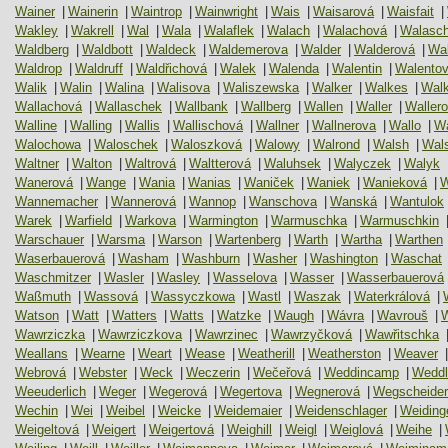
Wainer
|
Wainerin
|
Waintrop
|
Wainwright
|
Wais
|
Waisarová
|
Waisfait
|
Wakley
|
Wakrell
|
Wal
|
Wala
|
Walaflek
|
Walach
|
Walachová
|
Walasc
Waldberg
|
Waldbott
|
Waldeck
|
Waldemerova
|
Walder
|
Walderová
|
Wa
Waldrop
|
Waldruff
|
Waldřichová
|
Walek
|
Walenda
|
Walentin
|
Walento
Walik
|
Walin
|
Walina
|
Walisova
|
Waliszewska
|
Walker
|
Walkes
|
Wal
Wallachová
|
Wallaschek
|
Wallbank
|
Wallberg
|
Wallen
|
Waller
|
Waller
Walline
|
Walling
|
Wallis
|
Wallischová
|
Wallner
|
Wallnerova
|
Wallo
|
Wa
Walochowa
|
Waloschek
|
Waloszková
|
Walowy
|
Walrond
|
Walsh
|
Wal
Waltner
|
Walton
|
Waltrová
|
Waltterová
|
Waluhsek
|
Walyczek
|
Walyk
Wanerová
|
Wange
|
Wania
|
Wanias
|
Waniček
|
Waniek
|
Wanieková
|
W
Wannemacher
|
Wannerová
|
Wannop
|
Wanschova
|
Wanská
|
Wantulok
Warek
|
Warfield
|
Warkova
|
Warmington
|
Warmuschka
|
Warmuschkin
Warschauer
|
Warsma
|
Warson
|
Wartenberg
|
Warth
|
Wartha
|
Warthen
Waserbauerová
|
Washam
|
Washburn
|
Washer
|
Washington
|
Waschat
Waschmitzer
|
Wasler
|
Wasley
|
Wasselova
|
Wasser
|
Wasserbauerová
Waßmuth
|
Wassová
|
Wassyczkowa
|
Wastl
|
Waszak
|
Waterkrálová
|
Watson
|
Watt
|
Watters
|
Watts
|
Watzke
|
Waugh
|
Wávra
|
Wavrouš
|
Wawrziczka
|
Wawrziczkova
|
Wawrzinec
|
Wawrzyčková
|
Wawřitschka
Weallans
|
Wearne
|
Weart
|
Wease
|
Weatherill
|
Weatherston
|
Weaver
|
Webrová
|
Webster
|
Weck
|
Weczerin
|
Wečeřová
|
Weddincamp
|
Weddl
Weeuderlich
|
Weger
|
Wegerová
|
Wegertova
|
Wegnerová
|
Wegscheider
Wechin
|
Wei
|
Weibel
|
Weicke
|
Weidemaier
|
Weidenschlager
|
Weiding
Weigeltová
|
Weigert
|
Weigertová
|
Weighill
|
Weigl
|
Weiglová
|
Weihe
|