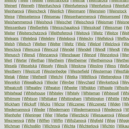
Weiling
|
Weill
|
Weiller
|
Weimannova
|
Weimar
|
Weimarová
|
Weiminam
Weinert
|
Weineth
|
Weinfurchová
|
Weinfurterová
|
Weinfurtová
|
Weinfut
Weinharová
|
Weincheck
|
Weinlich
|
Weinmann
|
Weinstein
|
Weinstock
Weise
|
Weiseiterova
|
Weisenau
|
Weisenhammerová
|
Weisenseed
|
We
Weishammerová
|
Weishová
|
Weischet
|
Weischová
|
Weisman
|
Weisne
Weissenburg
|
Weißenfels
|
Weisschauplová
|
Weisskopf
|
Weissman
|
W
Weiter
|
Weiterschutzová
|
Weithoferová
|
Weitová
|
Weitz
|
Weitze
|
Wei
Weleans
|
Welebná
|
Welebny
|
Welebová
|
Welecky
|
Welfelová
|
Welflo
Welsh
|
Welsch
|
Welten
|
Welter
|
Weltz
|
Welz
|
Welzel
|
Welzlová
|
We
Wenclová
|
Wencová
|
Wenczol
|
Wendel
|
Wendell
|
Wendl
|
Wendt
|
We
Wenusch
|
Wenuš
|
Wenzarová
|
Wenzbauer
|
Wenzel
|
Wenzelová
|
Wer
Wert
|
Werter
|
Werthan
|
Wertheim
|
Wertheimer
|
Wertheimova
|
Werthei
Weselá
|
Weselská
|
Wesely
|
Wesík
|
Weskrna
|
Wesling
|
Wess
|
Weße
Westberry
|
Westcott
|
Westenhedge
|
Westerfield
|
Westerman
|
Westfál
Wetak
|
Weter
|
Wetherill
|
Wetchý
|
Wetka
|
Wětřilová
|
Wettenglova
|
We
Weverkin
|
Wewalková
|
Wexler
|
Weyber
|
Weychard
|
Weykertová
|
Wey
Wheatcroft
|
Wheatley
|
Wheaton
|
Wheeler
|
Whiddon
|
Whipple
|
Whistle
Whitehead
|
Whitehouse
|
Whiteley
|
Whitely
|
Whiteman
|
Whitesell
|
Whi
Whitmore
|
Whitson
|
Whittaker
|
Whittingham
|
Whittington
|
Whittle
|
Whi
Wickham
|
Wickoff
|
Wicks
|
Wictor
|
Wiczenec
|
Wiczenetz
|
Widen
|
Wi
Wiedemannová
|
Wieder
|
Wiedermann
|
Wiedermannová
|
Wiederová
|
W
Wienhofer
|
Wieninger
|
Wier
|
Wierba
|
Wierzbicki
|
Wiesauerová
|
Wiesel
Wieznerová
|
Wife
|
Wiffen
|
Wiffin
|
Wifožanová
|
Wigfield
|
Wigg
|
Wiggi
Wichman
|
Wichodilin
|
Wichrová
|
Wichta
|
Wichterlová
|
Wichtin
|
Wikau