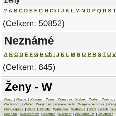
Ženy
?
A
B
C
D
E
F
G
H
Ch
I
J
K
L
M
N
O
P
Q
R
S
T
(Celkem: 50852)
Neznámé
A
B
C
D
E
F
G
H
Ch
I
J
K
L
M
N
O
P
R
S
T
U
V
(Celkem: 845)
Ženy - W
Waag
|
Waage
|
Waagner
|
Waas
|
Waasová
|
Wabek
|
Waber
|
Wabrova
Wadsworth
|
Wafer
|
Wagaman
|
Wagenknecht
|
Wagenknechtová
|
Wagg
Waguespack
|
Waha
|
Wahala
|
Wahalová
|
Wahaová
|
Wahl
|
Wach
|
Wa
Wachsin
|
Wachtentren
|
Wächter
|
Wächtler
|
Waidenbaum
|
Waidhofer
|