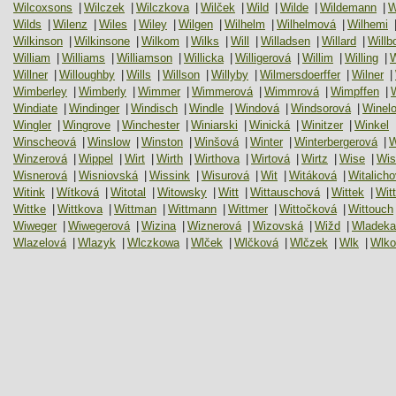
Wilcoxsons
|
Wilczek
|
Wilczkova
|
Wilček
|
Wild
|
Wilde
|
Wildemann
|
W
Wilds
|
Wilenz
|
Wiles
|
Wiley
|
Wilgen
|
Wilhelm
|
Wilhelmová
|
Wilhemi
Wilkinson
|
Wilkinsone
|
Wilkom
|
Wilks
|
Will
|
Willadsen
|
Willard
|
Willb
William
|
Williams
|
Williamson
|
Willicka
|
Willigerová
|
Willim
|
Willing
|
W
Willner
|
Willoughby
|
Wills
|
Willson
|
Willyby
|
Wilmersdoerffer
|
Wilner
|
Wimberley
|
Wimberly
|
Wimmer
|
Wimmerová
|
Wimmrová
|
Wimpffen
|
Windiate
|
Windinger
|
Windisch
|
Windle
|
Windová
|
Windsorová
|
Winel
Wingler
|
Wingrove
|
Winchester
|
Winiarski
|
Winická
|
Winitzer
|
Winkel
Winscheová
|
Winslow
|
Winston
|
Winšová
|
Winter
|
Winterbergerová
|
W
Winzerová
|
Wippel
|
Wirt
|
Wirth
|
Wirthova
|
Wirtová
|
Wirtz
|
Wise
|
Wi
Wisnerová
|
Wisniovská
|
Wissink
|
Wisurová
|
Wit
|
Witáková
|
Witalich
Witink
|
Wítková
|
Witotal
|
Witowsky
|
Witt
|
Wittauschová
|
Wittek
|
Wit
Wittke
|
Wittkova
|
Wittman
|
Wittmann
|
Wittmer
|
Wittočková
|
Wittouch
Wiweger
|
Wiwegerová
|
Wizina
|
Wiznerová
|
Wizovská
|
Wižd
|
Wladeka
Wlazelová
|
Wlazyk
|
Wlczkowa
|
Wlček
|
Wlčková
|
Wlčzek
|
Wlk
|
Wlk