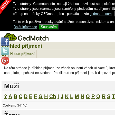
Tyto stránky, Gedmatch.info, nemají žádnou souvislost se společno
Tyto stránky jsou zdarma a jsou zaměřeny především na příjmení S
přístup na stránky GEDmatch, Inc., pokračujte zde
gedmatch.com
.
Tento web používá k poskytování služeb, personalizaci reklam a an
Další informace
Souhlasím
Přehled příjmení
Hledat příjmení
Na této stránce je přehled příjmení ze všech souborů všech uživatelů, kter
osob, kde je pohlaví neuvedeno. Po kliknutí na příjmení jsou k dispozici p
Muži
?
A
B
C
D
E
F
G
H
Ch
I
J
K
L
M
N
O
P
Q
R
S
T
(Celkem: 34446)