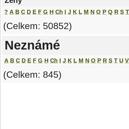
Ženy
?
A
B
C
D
E
F
G
H
Ch
I
J
K
L
M
N
O
P
Q
R
S
T
(Celkem: 50852)
Neznámé
A
B
C
D
E
F
G
H
Ch
I
J
K
L
M
N
O
P
R
S
T
U
V
(Celkem: 845)