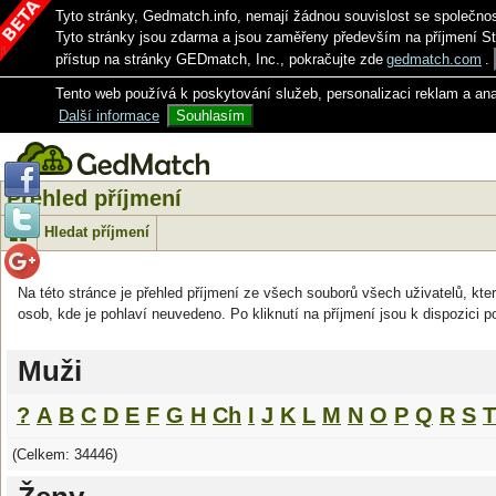
Tyto stránky, Gedmatch.info, nemají žádnou souvislost se společno
Tyto stránky jsou zdarma a jsou zaměřeny především na příjmení S
přístup na stránky GEDmatch, Inc., pokračujte zde
gedmatch.com
.
Tento web používá k poskytování služeb, personalizaci reklam a an
Další informace
Souhlasím
Přehled příjmení
Hledat příjmení
Na této stránce je přehled příjmení ze všech souborů všech uživatelů, kter
osob, kde je pohlaví neuvedeno. Po kliknutí na příjmení jsou k dispozici p
Muži
?
A
B
C
D
E
F
G
H
Ch
I
J
K
L
M
N
O
P
Q
R
S
T
(Celkem: 34446)