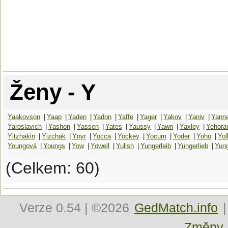
Ženy - Y
Yaakovson
|
Yaap
|
Yaden
|
Yadon
|
Yaffe
|
Yager
|
Yakov
|
Yaniv
|
Yann
Yaroslavich
|
Yashon
|
Yassen
|
Yates
|
Yaussy
|
Yawn
|
Yaxley
|
Yehor
Yitzhakin
|
Yizchak
|
Ynyr
|
Yocca
|
Yockey
|
Yocum
|
Yoder
|
Yoho
|
Yol
Youngová
|
Youngs
|
Yow
|
Yowell
|
Yulish
|
Yungerleib
|
Yungerlieb
|
Yung
(Celkem: 60)
Verze
0.54
| ©2026
GedMatch.info
|
Změny