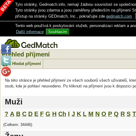
Tyto stránky, Gedmatch.info, nemají žádnou souvislost se společno
Tyto stránky jsou zdarma a jsou zaměřeny především na příjmení S
přístup na stránky GEDmatch, Inc., pokračujte zde
gedmatch.com
.
Tento web používá k poskytování služeb, personalizaci reklam a an
Další informace
Souhlasím
Přehled příjmení
Hledat příjmení
Na této stránce je přehled příjmení ze všech souborů všech uživatelů, kter
osob, kde je pohlaví neuvedeno. Po kliknutí na příjmení jsou k dispozici p
Muži
?
A
B
C
D
E
F
G
H
Ch
I
J
K
L
M
N
O
P
Q
R
S
T
(Celkem: 34446)