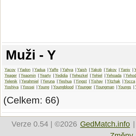
Muži - Y
Yacov
|
Yadon
|
Yadua
|
Yaffe
|
Yahya
|
Yaish
|
Yakob
|
Yakov
|
Yaniv
|
Yeager
|
Yeaomin
|
Yearty
|
Yedidia
|
Yehezkel
|
Yehiel
|
Yehoada
|
Yeho
Yelenik
|
Yerahmiel
|
Yeruna
|
Yeshua
|
Yingst
|
Yishay
|
Yitzhak
|
Yocca
Yoshiya
|
Yossei
|
Young
|
Youngblood
|
Younger
|
Youngman
|
Youngs
|
(Celkem: 66)
Verze
0.54
| ©2026
GedMatch.info
|
Změny