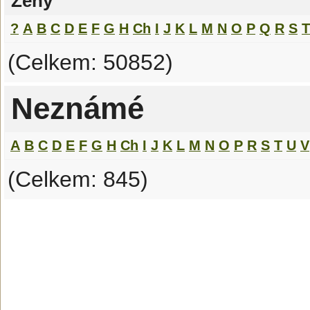
Ženy
?
A
B
C
D
E
F
G
H
Ch
I
J
K
L
M
N
O
P
Q
R
S
T
(Celkem: 50852)
Neznámé
A
B
C
D
E
F
G
H
Ch
I
J
K
L
M
N
O
P
R
S
T
U
V
(Celkem: 845)