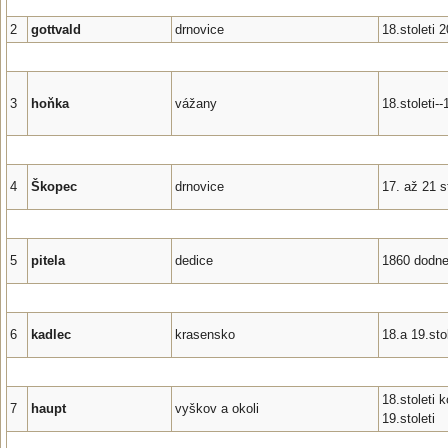
2
gottvald
drnovice
18.stoleti 
3
hoňka
vážany
18.stoleti-
4
Škopec
drnovice
17. až 21 st
5
pitela
dedice
1860 dodn
6
kadlec
krasensko
18.a 19.stol
18.stoleti 
7
haupt
vyškov a okoli
19.stoleti