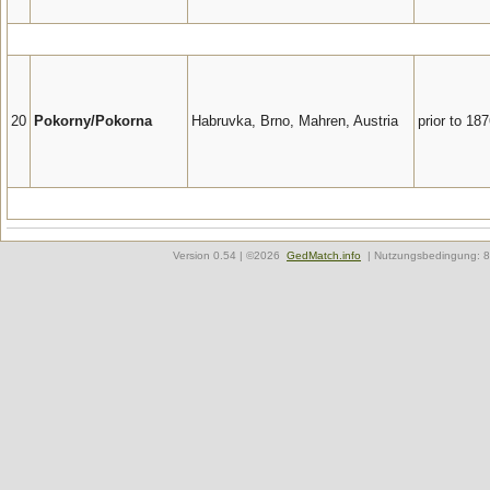
20
Pokorny/Pokorna
Habruvka, Brno, Mahren, Austria
prior to 18
Version
0.54
| ©2026
GedMatch.info
| Nutzungsbedingung: 