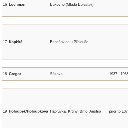
16
Lochman
Bukovno (Mladá Boleslav)
17
Kopiště
Benešovice u Přelouče
18
Gregor
Sázava
1937 - 196
19
Holoubek/Holoubkova
Habruvka, Krtiny, Brno, Austria
prior to 18