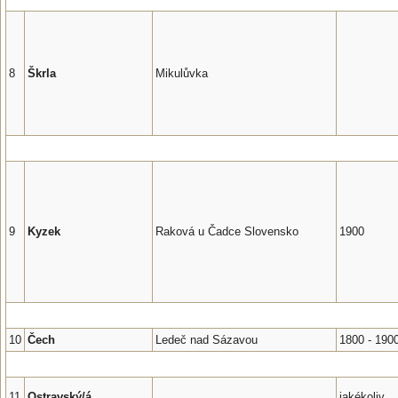
8
Škrla
Mikulůvka
9
Kyzek
Raková u Čadce Slovensko
1900
10
Čech
Ledeč nad Sázavou
1800 - 190
11
Ostravský/á
jakékoliv