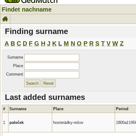
Findet nachname
Finding surname
A
B
C
D
F
G
H
J
K
L
M
N
O
P
R
S
T
V
W
Z
Surname
Place
Comment
Last added surnames
#
Surname
Place
Period
1
paleček
hosterádky-rešov
1800až195