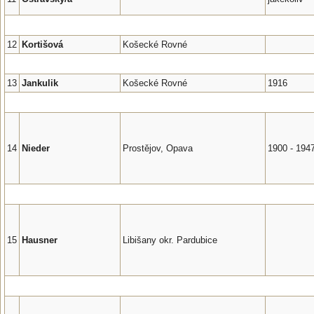
12
Kortišová
Košecké Rovné
13
Jankulik
Košecké Rovné
1916
14
Nieder
Prostějov, Opava
1900 - 194
15
Hausner
Libišany okr. Pardubice