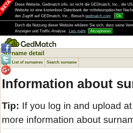
Diese Website, Gedmatch.info, ist nicht die GEDmatch, Inc., die
Website ist eine kostenlose Datenbank der mitteleuropäischen Na
den Zugriff auf GEDmatch, Inc., Besuch
gedmatch.com
.
Ok
Durch die Nutzung dieser Website erklären Sie sich, dass seine Ver
Anzeigen und Traffic-Analyse.
Lies mehr
Akzeptieren
Surname detail
List of surnames
Search surname
Information about s
Tip:
If you log in and upload at
more information about surna