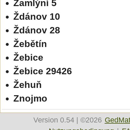
Zamlýní 5
Ždánov 10
Ždánov 28
Žebětín
Žebice
Žebice 29426
Žehuň
Znojmo
Version
0.54
| ©2026
GedMat