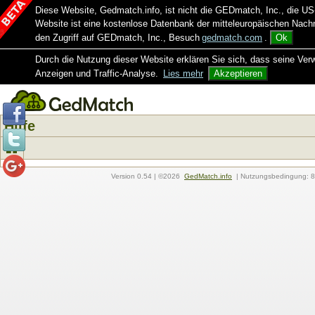
Diese Website, Gedmatch.info, ist nicht die GEDmatch, Inc., die
Website ist eine kostenlose Datenbank der mitteleuropäischen Na
den Zugriff auf GEDmatch, Inc., Besuch
gedmatch.com
.
Ok
Durch die Nutzung dieser Website erklären Sie sich, dass seine Ver
Anzeigen und Traffic-Analyse.
Lies mehr
Akzeptieren
Hilfe
Version
0.54
| ©2026
GedMatch.info
| Nutzungsbedingung: 