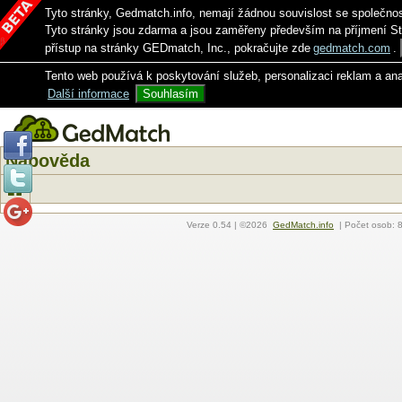
Tyto stránky, Gedmatch.info, nemají žádnou souvislost se společno
Tyto stránky jsou zdarma a jsou zaměřeny především na příjmení S
přístup na stránky GEDmatch, Inc., pokračujte zde
gedmatch.com
.
Tento web používá k poskytování služeb, personalizaci reklam a an
Další informace
Souhlasím
Nápověda
Verze
0.54
| ©2026
GedMatch.info
| Počet osob: 