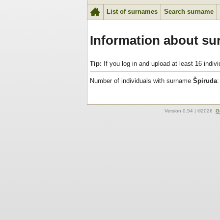
List of surnames
Search surname
Information about su
Tip:
If you log in and upload at least 16 indi
Number of individuals with surname
Špiruda
:
Version
0.54
| ©2026
G