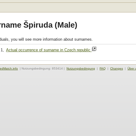
rname Špiruda (Male)
viduals, you will see more information about surnames.
 1,
Actual occurrence of surname in Czech republic
edMatch.info
| Nutzungsbedingung: 853414 |
Nutzungsbedingung
|
FAQ
|
Changes
|
Über 