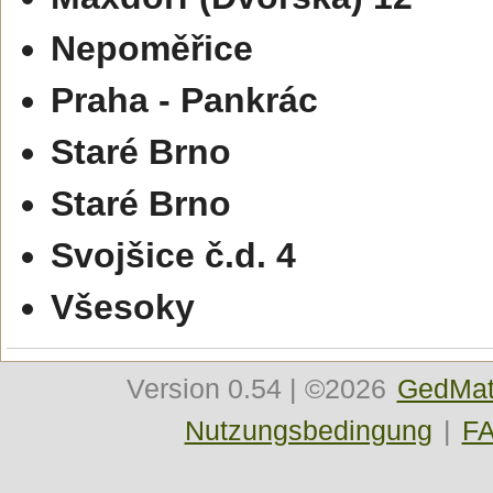
Nepoměřice
Praha - Pankrác
Staré Brno
Staré Brno
Svojšice č.d. 4
Všesoky
Version
0.54
| ©2026
GedMat
Nutzungsbedingung
|
F