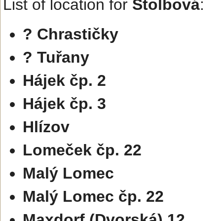
List of location for
Štolbová
:
? Chrastičky
? Tuřany
Hájek čp. 2
Hájek čp. 3
Hlízov
Lomeček čp. 22
Malý Lomec
Malý Lomec čp. 22
Maxdorf (Dvorská) 12