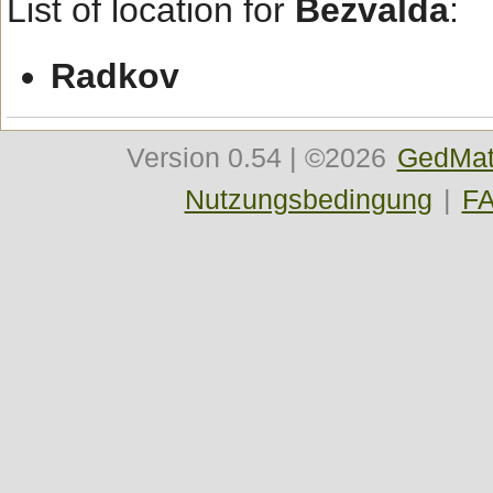
List of location for
Bezvalda
:
Radkov
Version
0.54
| ©2026
GedMat
Nutzungsbedingung
|
F