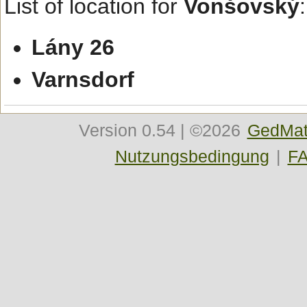
List of location for
Vonšovský
:
Lány 26
Varnsdorf
Version
0.54
| ©2026
GedMat
Nutzungsbedingung
|
F