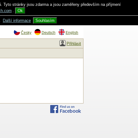
ů. Tyto stránky jsou zdarma a jsou zaměřeny především na příjmení
ch.com
.
Ok
.
Další informace
Souhlasím
Česky
Deutsch
English
Přihlásit