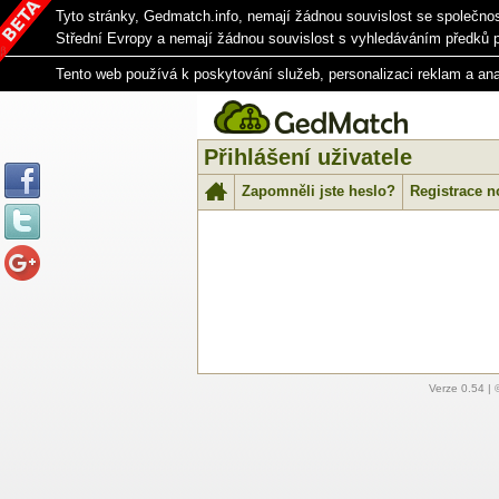
Tyto stránky, Gedmatch.info, nemají žádnou souvislost se společno
Střední Evropy a nemají žádnou souvislost s vyhledáváním předků 
Tento web používá k poskytování služeb, personalizaci reklam a an
Přihlášení uživatele
Zapomněli jste heslo?
Registrace n
Verze
0.54
| 