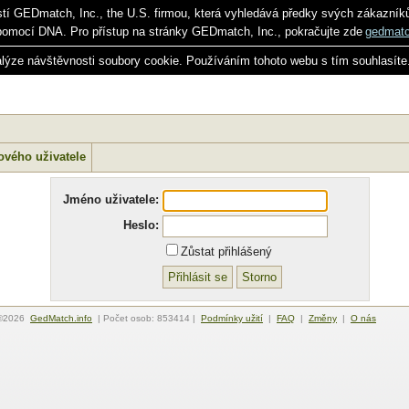
stí GEDmatch, Inc., the U.S. firmou, která vyhledává předky svých zákazník
pomocí DNA. Pro přístup na stránky GEDmatch, Inc., pokračujte zde
gedmat
alýze návštěvnosti soubory cookie. Používáním tohoto webu s tím souhlasíte
ového uživatele
Jméno uživatele:
Heslo:
Zůstat přihlášený
©2026
GedMatch.info
| Počet osob: 853414 |
Podmínky užití
|
FAQ
|
Změny
|
O nás