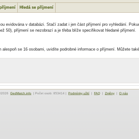
příjmení
Hledá se příjmení
ou evidována v databázi. Stačí zadat i jen část příjmení pro vyhledání. Pokud
ž 50), příjmení se nezobrazí a je třeba blíže specifikovat hledané příjmení.
n alespoň se 16 osobami, uvidíte podrobné informace o příjmení. Můžete také
©2026
GedMatch.info
| Počet osob: 853414 |
Podmínky užití
|
FAQ
|
Změny
|
O nás