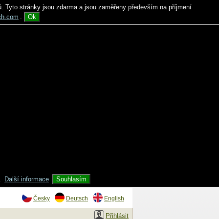
ů. Tyto stránky jsou zdarma a jsou zaměřeny především na příjmení
ch.com
.
Ok
.
Další informace
Souhlasím
Česky
Deutsch
English
Přihlásit