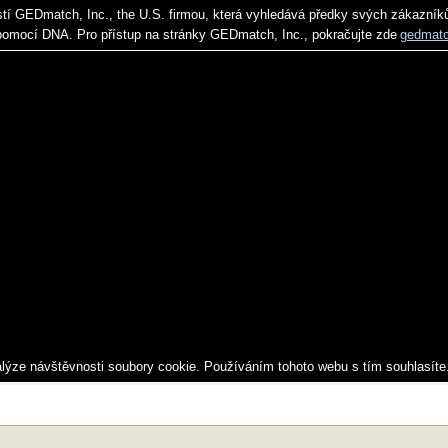
stí GEDmatch, Inc., the U.S. firmou, která vyhledává předky svých zákazník
pomocí DNA. Pro přístup na stránky GEDmatch, Inc., pokračujte zde
gedmat
alýze návštěvnosti soubory cookie. Používáním tohoto webu s tím souhlasíte