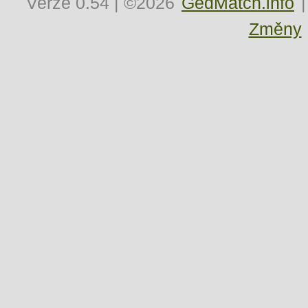
Verze
0.54
| ©2026
GedMatch.info
|
Změny