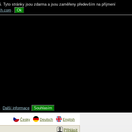
ů. Tyto stránky jsou zdarma a jsou zaměřeny především na příjmení
ch.com
.
Ok
.
Další informace
Souhlasím
Česky
Deutsch
English
Přihlásit