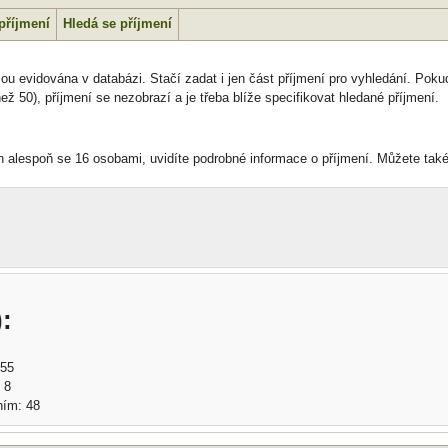
příjmení
Hledá se příjmení
ou evidována v databázi. Stačí zadat i jen část příjmení pro vyhledání. Pokud
ž 50), příjmení se nezobrazí a je třeba blíže specifikovat hledané příjmení.
n alespoň se 16 osobami, uvidíte podrobné informace o příjmení. Můžete také
:
 55
 8
ním: 48