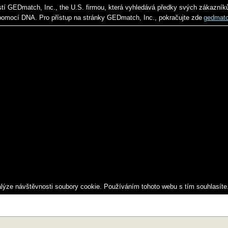
stí GEDmatch, Inc., the U.S. firmou, která vyhledává předky svých zákazník
pomocí DNA. Pro přístup na stránky GEDmatch, Inc., pokračujte zde
gedmat
alýze návštěvnosti soubory cookie. Používáním tohoto webu s tím souhlasíte