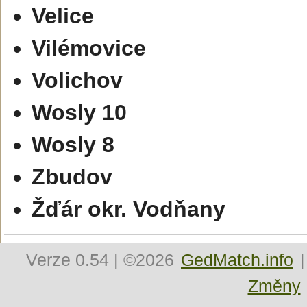
Velice
Vilémovice
Volichov
Wosly 10
Wosly 8
Zbudov
Žďár okr. Vodňany
Verze
0.54
| ©2026
GedMatch.info
|
Změny