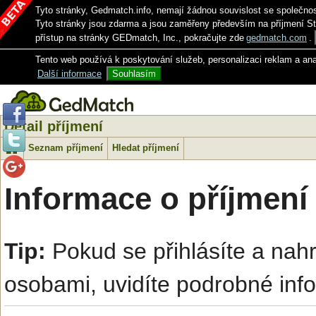
Tyto stránky, Gedmatch.info, nemají žádnou souvislost se společno
Tyto stránky jsou zdarma a jsou zaměřeny především na příjmení S
přístup na stránky GEDmatch, Inc., pokračujte zde
gedmatch.com
.
Tento web používá k poskytování služeb, personalizaci reklam a an
Další informace
Souhlasím
Detail příjmení
Seznam příjmení
Hledat příjmení
Informace o příjmení
Tip:
Pokud se přihlásíte a na
osobami, uvidíte podrobné inf