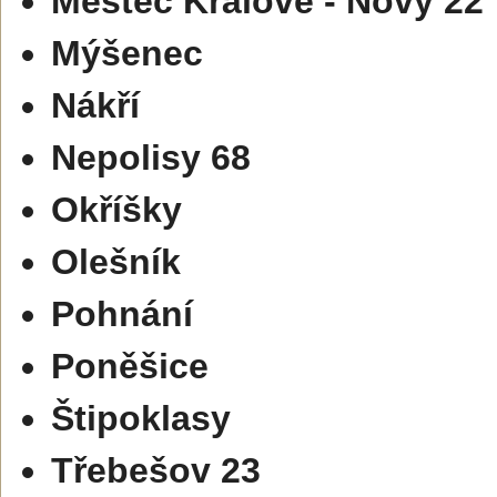
Městec Králové - Nový 22
Mýšenec
Nákří
Nepolisy 68
Okříšky
Olešník
Pohnání
Poněšice
Štipoklasy
Třebešov 23