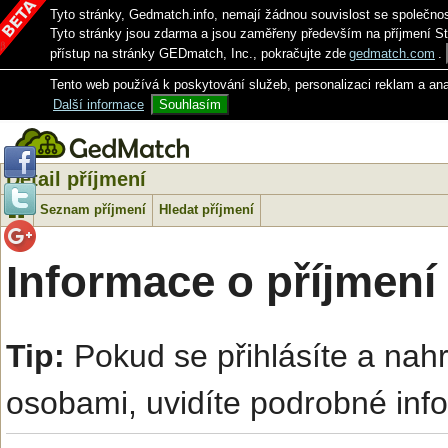
Tyto stránky, Gedmatch.info, nemají žádnou souvislost se společno
Tyto stránky jsou zdarma a jsou zaměřeny především na příjmení S
přístup na stránky GEDmatch, Inc., pokračujte zde
gedmatch.com
.
Tento web používá k poskytování služeb, personalizaci reklam a an
Další informace
Souhlasím
Detail příjmení
Seznam příjmení
Hledat příjmení
Informace o příjmení
Tip:
Pokud se přihlásíte a na
osobami, uvidíte podrobné inf