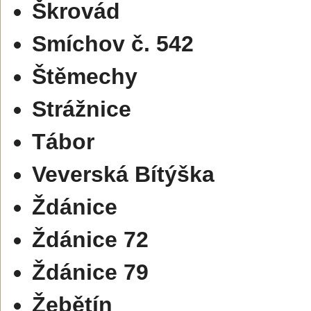
Škrovád
Smíchov č. 542
Štěmechy
Strážnice
Tábor
Veverská Bítýška
Ždánice
Ždánice 72
Ždánice 79
Žebětín