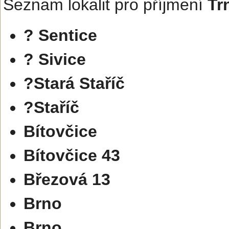
Seznam lokalit pro příjmení
Tr
? Sentice
? Sivice
?Stará Staříč
?Staříč
Bítovčice
Bítovčice 43
Březová 13
Brno
Brno