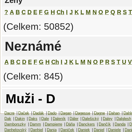
Ženy
?
A
B
C
D
E
F
G
H
Ch
I
J
K
L
M
N
O
P
Q
R
S
T
(Celkem: 50852)
Neznámé
A
B
C
D
E
F
G
H
Ch
I
J
K
L
M
N
O
P
R
S
T
U
V
(Celkem: 845)
Muži - D
Dacre
|
Daček
|
Dadák
|
Dado
|
Dagan
|
Dagesse
|
Dagne
|
Dahan
|
Dah
Dak
|
Dakin
|
Daks
|
Dale
|
Daleník
|
Dáler
|
Dalešický
|
Daley
|
Dalglesh
Damborszky
|
Damm
|
Dampierre
|
Dáňa
|
Danckers
|
Dančík
|
Danda
|
D
Danhelovský
|
Danhiel
|
Dania
|
Daniček
|
Daniek
|
Daniel
|
Daniele
|
Dani