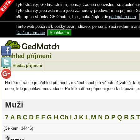
Tyto stránky, Gedmatch.info, nemají žádnou souvislost se společno
Tyto stránky jsou zdarma a jsou zaměřeny především na příjmení S
přístup na stránky GEDmatch, Inc., pokračujte zde
gedmatch.com
.
Tento web používá k poskytování služeb, personalizaci reklam a an
Další informace
Souhlasím
Přehled příjmení
Hledat příjmení
Na této stránce je přehled příjmení ze všech souborů všech uživatelů, kter
osob, kde je pohlaví neuvedeno. Po kliknutí na příjmení jsou k dispozici p
Muži
?
A
B
C
D
E
F
G
H
Ch
I
J
K
L
M
N
O
P
Q
R
S
T
(Celkem: 34446)