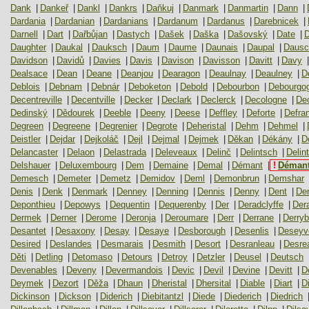
Dank
|
Dankeř
|
Dankl
|
Dankrs
|
Daňkuj
|
Danmark
|
Danmartin
|
Dann
|
Dardania
|
Dardanian
|
Dardanians
|
Dardanum
|
Dardanus
|
Darebnicek
|
Darnell
|
Dart
|
Dařbůjan
|
Dastych
|
Dašek
|
Daška
|
Dašovský
|
Date
|
D
Daughter
|
Daukal
|
Dauksch
|
Daum
|
Daume
|
Daunais
|
Daupal
|
Dausc
Davidson
|
Davidů
|
Davies
|
Davis
|
Davison
|
Davisson
|
Davitt
|
Davy
|
Dealsace
|
Dean
|
Deane
|
Deanjou
|
Dearagon
|
Deaulnay
|
Deaulney
|
D
Deblois
|
Debnam
|
Debnár
|
Deboketon
|
Debold
|
Debourbon
|
Debourgo
Decentreville
|
Decentville
|
Decker
|
Declark
|
Declerck
|
Decologne
|
De
Dedinský
|
Dědourek
|
Deeble
|
Deeny
|
Deese
|
Deffley
|
Deforte
|
Defra
Degreen
|
Degreene
|
Degrenier
|
Degrote
|
Deheristal
|
Dehm
|
Dehmel
|
Deistler
|
Dejdar
|
Dejkoláč
|
Dejl
|
Dejmal
|
Dejmek
|
Děkan
|
Dékány
|
D
Delancaster
|
Delaon
|
Delastrada
|
Deleveaux
|
Delinč
|
Delintsch
|
Delin
Delshauer
|
Deluxembourg
|
Dem
|
Demaine
|
Demal
|
Démant
|
!
Déman
Demesch
|
Demeter
|
Demetz
|
Demidov
|
Deml
|
Demonbrun
|
Demshar
Denis
|
Denk
|
Denmark
|
Denney
|
Denning
|
Dennis
|
Denny
|
Dent
|
De
Deponthieu
|
Depowys
|
Dequentin
|
Dequerenby
|
Der
|
Deradclyffe
|
Der
Dermek
|
Derner
|
Derome
|
Deronja
|
Deroumare
|
Derr
|
Derrane
|
Derryb
Desantet
|
Desaxony
|
Desay
|
Desaye
|
Desborough
|
Desenlis
|
Deseyv
Desired
|
Deslandes
|
Desmarais
|
Desmith
|
Desort
|
Desranleau
|
Desre
Děti
|
Detling
|
Detomaso
|
Detours
|
Detroy
|
Detzler
|
Deusel
|
Deutsch
Devenables
|
Deveny
|
Devermandois
|
Devic
|
Devil
|
Devine
|
Devitt
|
D
Deymek
|
Dezort
|
Děža
|
Dhaun
|
Dheristal
|
Dhersital
|
Diable
|
Diart
|
D
Dickinson
|
Dickson
|
Diderich
|
Diebitantzl
|
Diede
|
Diederich
|
Diedrich