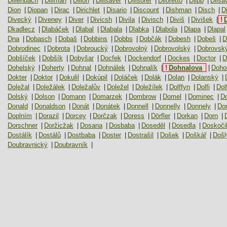
Dillenbach
|
Dillman
|
Dillon
|
Dillsaver
|
Dillsorer
|
Diloretto
|
Dilpp
|
Dilsa
Dion
|
Diopan
|
Dirac
|
Dirichlet
|
Disario
|
Discount
|
Dishman
|
Disch
|
Di
Divecký
|
Diveney
|
Diver
|
Divicsh
|
Divila
|
Divisch
|
Diviš
|
Divišek
|
!
Dkadlecz
|
Dlabáček
|
Dlabal
|
Dlabala
|
Dlabka
|
Dlabola
|
Dlapa
|
Dlapal
Dna
|
Dobasch
|
Dobaš
|
Dobbins
|
Dobbs
|
Dobčák
|
Dobesh
|
Dobeš
|
D
Dobrodinec
|
Dobrota
|
Dobroucký
|
Dobrovolný
|
Dobrovolský
|
Dobrovsk
Dobšíček
|
Dobšík
|
Dobyšar
|
Docfek
|
Dockendorf
|
Dockes
|
Doctor
|
D
Dohelský
|
Doherty
|
Dohnal
|
Dohnálek
|
Dohnalík
|
!
Dohnalova
|
Dohod
Dokter
|
Doktor
|
Dokulil
|
Dokúpil
|
Doláček
|
Dolák
|
Dolan
|
Dolanský
|
Doležal
|
Doležálek
|
Doležalův
|
Doležel
|
Doležílek
|
Dolffyn
|
Dolfi
|
Dol
Dolský
|
Dolson
|
Domann
|
Domarzek
|
Dombrow
|
Domel
|
Dominec
|
D
Donald
|
Donaldson
|
Donát
|
Donátek
|
Donnell
|
Donnelly
|
Donnely
|
Do
Doplním
|
Dorazil
|
Dorcey
|
Dorčzak
|
Doress
|
Dörfler
|
Dorkan
|
Dorn
|
Dorschner
|
Doržicžak
|
Dosana
|
Dosbaba
|
Doseděl
|
Dosedla
|
Doskoči
Dostálík
|
Dostálů
|
Dostbaba
|
Doster
|
Dostrašil
|
Došek
|
Doškář
|
Došl
Doubravnický
|
Doubravník
|