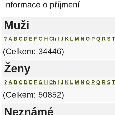
informace o příjmení.
Muži
?
A
B
C
D
E
F
G
H
Ch
I
J
K
L
M
N
O
P
Q
R
S
T
(Celkem: 34446)
Ženy
?
A
B
C
D
E
F
G
H
Ch
I
J
K
L
M
N
O
P
Q
R
S
T
(Celkem: 50852)
Neznámé