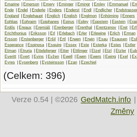
Emarine
|
Emerson
|
Emery
|
Eminger
|
Emingr
|
Emley
|
Emmanuel
|
E
Ende
|
Endel
|
Enderle
|
Enders
|
Enderst
|
Endl
|
Endlicher
|
Endstrasse
England
|
Englehaupt
|
Englich
|
English
|
Englmon
|
Enhörning
|
Enners
Ephlias
|
Ephraim
|
Epiphanes
|
Epirus
|
Epley
|
Eppstein
|
Epstein
|
Erai
Erdős
|
Ereaux
|
Eremiáš
|
Erenberger
|
Erenthal
|
Erentzenov
|
Eret
|
Erf
Erichthonius
|
Eriksson
|
Erl
|
Erlebach
|
Erler
|
Erlewine
|
Erlich
|
Erman
Ersson
|
Erstenberger
|
Eršil
|
Ertl
|
Erwen
|
Erwin
|
Esau
|
Esausen
|
Es
Esperance
|
Espinosa
|
Esquire
|
Essex
|
Este
|
Esterka
|
Estes
|
Estler
Etman
|
Etruria
|
Ettelpferger
|
Etter
|
Ettlinger
|
Etzel
|
Etzl
|
Etzler
|
Eub
Everitt
|
Evert
|
Evins
|
Evžen
|
Ewell
|
Ewen
|
Ewers
|
Ewing
|
Exel
|
Ex
Eyres
|
Eysenberg
|
Eysteinsson
|
Ezan
|
Ezechiel
(Celkem: 396)
Verze
0.54
| ©2026
GedMatch.info
|
Změny