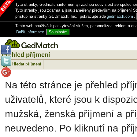
Tyto stránky, Gedmatch.info, nemají žádnou souvislost se společno
Tyto stránky jsou zdarma a jsou zaměřeny především na příjmení S
přístup na stránky GEDmatch, Inc., pokračujte zde
gedmatch.com
.
Tento web používá k poskytování služeb, personalizaci reklam a an
Další informace
Souhlasím
Přehled příjmení
Hledat příjmení
Na této stránce je přehled př
uživatelů, které jsou k dispozi
mužská, ženská příjmení a pří
neuvedeno. Po kliknutí na příj