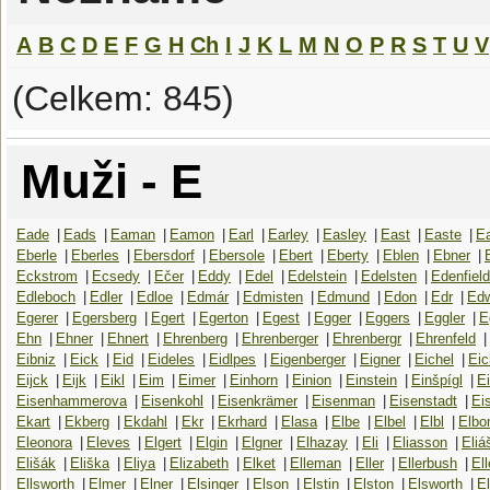
A
B
C
D
E
F
G
H
Ch
I
J
K
L
M
N
O
P
R
S
T
U
V
(Celkem: 845)
Muži - E
Eade
|
Eads
|
Eaman
|
Eamon
|
Earl
|
Earley
|
Easley
|
East
|
Easte
|
Ea
Eberle
|
Eberles
|
Ebersdorf
|
Ebersole
|
Ebert
|
Eberty
|
Eblen
|
Ebner
|
Eckstrom
|
Ecsedy
|
Ečer
|
Eddy
|
Edel
|
Edelstein
|
Edelsten
|
Edenfield
Edleboch
|
Edler
|
Edloe
|
Edmár
|
Edmisten
|
Edmund
|
Edon
|
Edr
|
Ed
Egerer
|
Egersberg
|
Egert
|
Egerton
|
Egest
|
Egger
|
Eggers
|
Eggler
|
E
Ehn
|
Ehner
|
Ehnert
|
Ehrenberg
|
Ehrenberger
|
Ehrenbergr
|
Ehrenfeld
|
Eibniz
|
Eick
|
Eid
|
Eideles
|
Eidlpes
|
Eigenberger
|
Eigner
|
Eichel
|
Ei
Eijck
|
Eijk
|
Eikl
|
Eim
|
Eimer
|
Einhorn
|
Einion
|
Einstein
|
Einšpígl
|
E
Eisenhammerova
|
Eisenkohl
|
Eisenkrämer
|
Eisenman
|
Eisenstadt
|
Ei
Ekart
|
Ekberg
|
Ekdahl
|
Ekr
|
Ekrhard
|
Elasa
|
Elbe
|
Elbel
|
Elbl
|
Elb
Eleonora
|
Eleves
|
Elgert
|
Elgin
|
Elgner
|
Elhazay
|
Eli
|
Eliasson
|
Eliá
Elišák
|
Eliška
|
Eliya
|
Elizabeth
|
Elket
|
Elleman
|
Eller
|
Ellerbush
|
El
Ellsworth
|
Elmer
|
Elner
|
Elsinger
|
Elson
|
Elstin
|
Elston
|
Elsworth
|
El