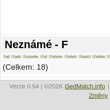
Neznámé - F
Faitl
|
Faulk
|
Feckenley
|
Fell
|
Fetterley
|
Fetterly
|
Feurich
|
Fielding
|
F
(Celkem: 18)
Verze
0.54
| ©2026
GedMatch.info
|
Změny