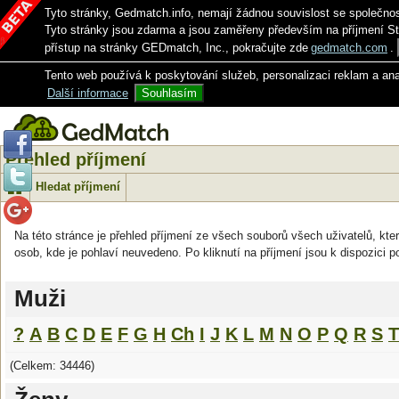
Tyto stránky, Gedmatch.info, nemají žádnou souvislost se společno
Tyto stránky jsou zdarma a jsou zaměřeny především na příjmení S
přístup na stránky GEDmatch, Inc., pokračujte zde
gedmatch.com
.
Tento web používá k poskytování služeb, personalizaci reklam a an
Další informace
Souhlasím
Přehled příjmení
Hledat příjmení
Na této stránce je přehled příjmení ze všech souborů všech uživatelů, kter
osob, kde je pohlaví neuvedeno. Po kliknutí na příjmení jsou k dispozici p
Muži
?
A
B
C
D
E
F
G
H
Ch
I
J
K
L
M
N
O
P
Q
R
S
T
(Celkem: 34446)