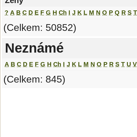
Ženy
?
A
B
C
D
E
F
G
H
Ch
I
J
K
L
M
N
O
P
Q
R
S
T
(Celkem: 50852)
Neznámé
A
B
C
D
E
F
G
H
Ch
I
J
K
L
M
N
O
P
R
S
T
U
V
(Celkem: 845)