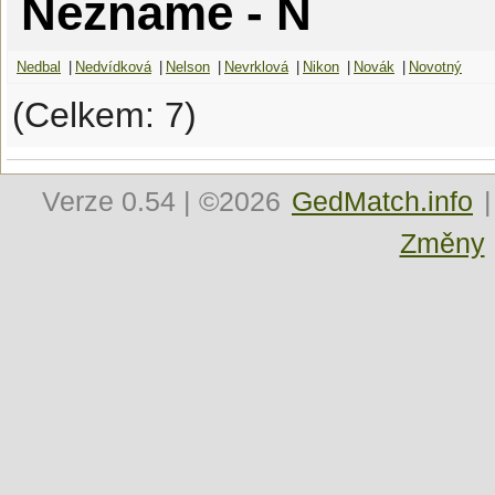
Neznámé - N
Nedbal
|
Nedvídková
|
Nelson
|
Nevrklová
|
Nikon
|
Novák
|
Novotný
(Celkem: 7)
Verze
0.54
| ©2026
GedMatch.info
|
Změny