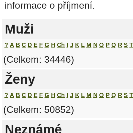
informace o příjmení.
Muži
?
A
B
C
D
E
F
G
H
Ch
I
J
K
L
M
N
O
P
Q
R
S
T
(Celkem: 34446)
Ženy
?
A
B
C
D
E
F
G
H
Ch
I
J
K
L
M
N
O
P
Q
R
S
T
(Celkem: 50852)
Neznámé