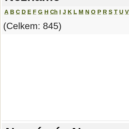
A
B
C
D
E
F
G
H
Ch
I
J
K
L
M
N
O
P
R
S
T
U
V
(Celkem: 845)