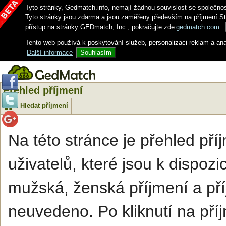
Tyto stránky, Gedmatch.info, nemají žádnou souvislost se společno
Tyto stránky jsou zdarma a jsou zaměřeny především na příjmení S
přístup na stránky GEDmatch, Inc., pokračujte zde
gedmatch.com
.
Tento web používá k poskytování služeb, personalizaci reklam a an
Další informace
Souhlasím
Přehled příjmení
Hledat příjmení
Na této stránce je přehled př
uživatelů, které jsou k dispozi
mužská, ženská příjmení a pří
neuvedeno. Po kliknutí na příj