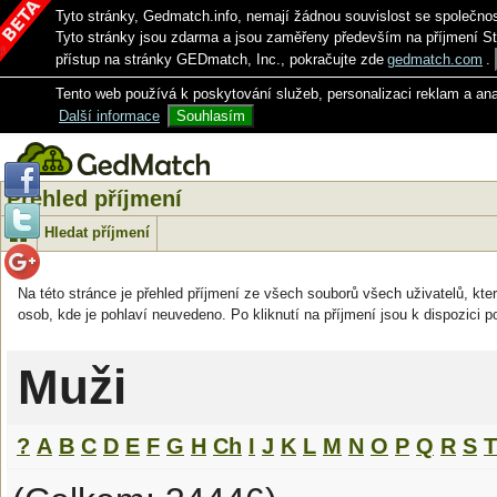
Tyto stránky, Gedmatch.info, nemají žádnou souvislost se společno
Tyto stránky jsou zdarma a jsou zaměřeny především na příjmení S
přístup na stránky GEDmatch, Inc., pokračujte zde
gedmatch.com
.
Tento web používá k poskytování služeb, personalizaci reklam a an
Další informace
Souhlasím
Přehled příjmení
Hledat příjmení
Na této stránce je přehled příjmení ze všech souborů všech uživatelů, kter
osob, kde je pohlaví neuvedeno. Po kliknutí na příjmení jsou k dispozici p
Muži
?
A
B
C
D
E
F
G
H
Ch
I
J
K
L
M
N
O
P
Q
R
S
T