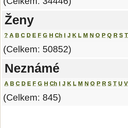
(Celkem: 34446)
Ženy
?
A
B
C
D
E
F
G
H
Ch
I
J
K
L
M
N
O
P
Q
R
S
T
(Celkem: 50852)
Neznámé
A
B
C
D
E
F
G
H
Ch
I
J
K
L
M
N
O
P
R
S
T
U
V
(Celkem: 845)