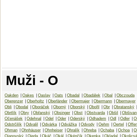
Muži - O
Oakden
|
Oakes
|
Oaslay
|
Oats
|
Obadal
|
Obadálek
|
Obal
|
Obczouda
Oberenzer
|
Oberholtz
|
Oberländer
|
Obermajer
|
Obermann
|
Obermayer
Obli
|
Obodal
|
Oboráček
|
Oborný
|
Oborský
|
Obořil
|
Obr
|
Obratanský
Obrtlík
|
Obry
|
Obřanský
|
Obsinger
|
Obst
|
Obstvarda
|
Obšil
|
Obšivan
Očenášek
|
Odehnal
|
Odel
|
Oder
|
Oderský
|
Odhadem
|
Odl
|
Odler
|
O
Odstrčilík
|
Odvalil
|
Odvárka
|
Odvážka
|
Odvody
|
Oehm
|
Oertel
|
Offe
Ohman
|
Ohnhäuser
|
Ohnheiser
|
Ohralík
|
Ohreba
|
Ochaba
|
Ochoa
|
O
Ojanovský
|
Ojeda
|
Okáč
|
Okál
|
Okénčík
|
Okenka
|
Okladal
|
Okolicsá