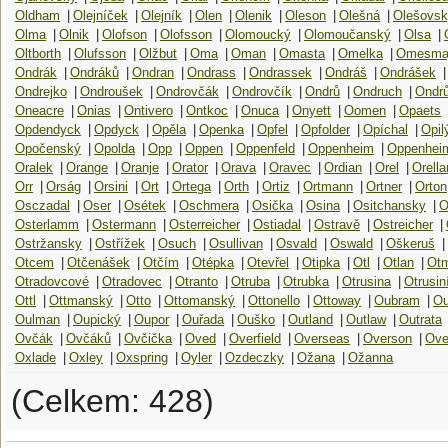
Oldham
|
Olejníček
|
Olejník
|
Olen
|
Olenik
|
Oleson
|
Olešná
|
Olešovs
Olma
|
Olnik
|
Olofson
|
Olofsson
|
Olomoucký
|
Olomoučanský
|
Olsa
|
Oltborth
|
Olufsson
|
Olžbut
|
Oma
|
Oman
|
Omasta
|
Omelka
|
Omesma
Ondrák
|
Ondráků
|
Ondran
|
Ondrass
|
Ondrassek
|
Ondráš
|
Ondrášek
|
Ondrejko
|
Ondroušek
|
Ondrovčák
|
Ondrovčík
|
Ondrů
|
Ondruch
|
Ondrů
Oneacre
|
Onias
|
Ontivero
|
Ontkoc
|
Onuca
|
Onyett
|
Oomen
|
Opaets
Opdendyck
|
Opdyck
|
Opěla
|
Openka
|
Opfel
|
Opfolder
|
Opíchal
|
Opil
Opočenský
|
Opolda
|
Opp
|
Oppen
|
Oppenfeld
|
Oppenheim
|
Oppenhei
Oralek
|
Orange
|
Oranje
|
Orator
|
Orava
|
Oravec
|
Ordian
|
Orel
|
Orella
Orr
|
Orság
|
Orsini
|
Ort
|
Ortega
|
Orth
|
Ortiz
|
Ortmann
|
Ortner
|
Orton
Osczadal
|
Oser
|
Osétek
|
Oschmera
|
Osička
|
Osina
|
Ositchansky
|
O
Osterlamm
|
Ostermann
|
Osterreicher
|
Ostiadal
|
Ostravě
|
Ostreicher
|
Ostržansky
|
Ostřížek
|
Osuch
|
Osullivan
|
Osvald
|
Oswald
|
Oškeruš
|
Otcem
|
Otčenášek
|
Otčím
|
Otépka
|
Otevřel
|
Otipka
|
Otl
|
Otlan
|
Ot
Otradovcové
|
Otradovec
|
Otranto
|
Otruba
|
Otrubka
|
Otrusina
|
Otrusin
Ottl
|
Ottmanský
|
Otto
|
Ottomanský
|
Ottonello
|
Ottoway
|
Oubram
|
Ou
Oulman
|
Oupický
|
Oupor
|
Ouřada
|
Ouško
|
Outland
|
Outlaw
|
Outrata
Ovčák
|
Ovčáků
|
Ovčička
|
Oved
|
Overfield
|
Overseas
|
Overson
|
Ove
Oxlade
|
Oxley
|
Oxspring
|
Oyler
|
Ozdeczky
|
Ožana
|
Ožanna
(Celkem: 428)