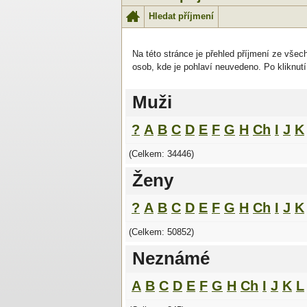
Hledat příjmení
Na této stránce je přehled příjmení ze všec
osob, kde je pohlaví neuvedeno. Po kliknutí
Muži
?
A
B
C
D
E
F
G
H
Ch
I
J
K
(Celkem: 34446)
Ženy
?
A
B
C
D
E
F
G
H
Ch
I
J
K
(Celkem: 50852)
Neznámé
A
B
C
D
E
F
G
H
Ch
I
J
K
L