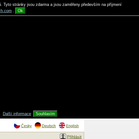
ů. Tyto stránky jsou zdarma a jsou zaměřeny především na příjmení
ch.com
.
Ok
.
Další informace
Souhlasím
Česky
Deutsch
English
Přihlásit