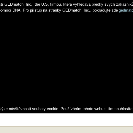
stí GEDmatch, Inc., the U.S. firmou, která vyhledává předky svých zákazník
pomocí DNA. Pro přístup na stránky GEDmatch, Inc., pokračujte zde
gedmat
alýze návštěvnosti soubory cookie. Používáním tohoto webu s tím souhlasíte