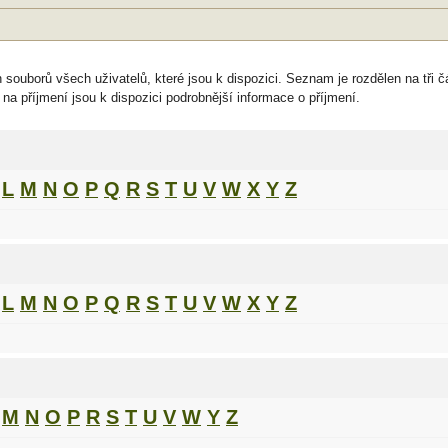
h souborů všech uživatelů, které jsou k dispozici. Seznam je rozdělen na tři 
 na příjmení jsou k dispozici podrobnější informace o příjmení.
L
M
N
O
P
Q
R
S
T
U
V
W
X
Y
Z
L
M
N
O
P
Q
R
S
T
U
V
W
X
Y
Z
M
N
O
P
R
S
T
U
V
W
Y
Z