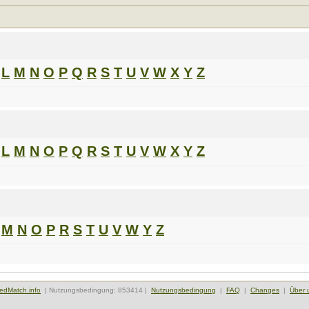
L
M
N
O
P
Q
R
S
T
U
V
W
X
Y
Z
L
M
N
O
P
Q
R
S
T
U
V
W
X
Y
Z
M
N
O
P
R
S
T
U
V
W
Y
Z
edMatch.info
| Nutzungsbedingung: 853414 |
Nutzungsbedingung
|
FAQ
|
Changes
|
Über 