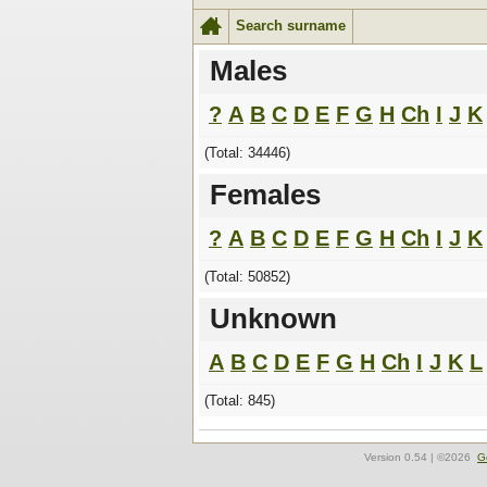
Search surname
Males
?
A
B
C
D
E
F
G
H
Ch
I
J
K
(Total: 34446)
Females
?
A
B
C
D
E
F
G
H
Ch
I
J
K
(Total: 50852)
Unknown
A
B
C
D
E
F
G
H
Ch
I
J
K
L
(Total: 845)
Version
0.54
| ©2026
G