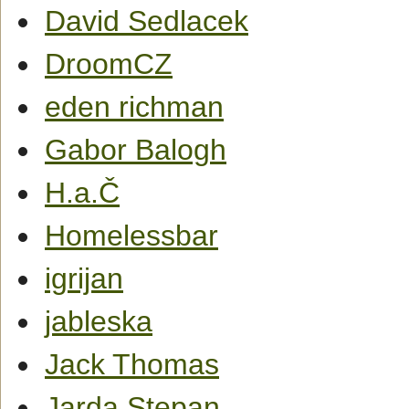
David Sedlacek
DroomCZ
eden richman
Gabor Balogh
H.a.Č
Homelessbar
igrijan
jableska
Jack Thomas
Jarda Stepan