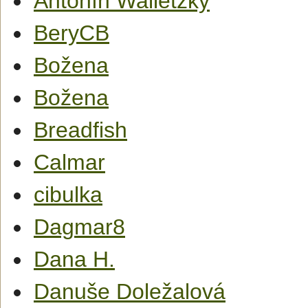
Antonín Walletzký
BeryCB
Božena
Božena
Breadfish
Calmar
cibulka
Dagmar8
Dana H.
Danuše Doležalová