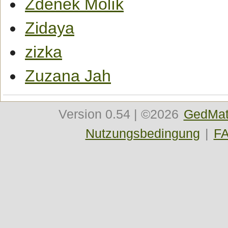
Zdeněk Molík
Zidaya
zizka
Zuzana Jah
Version
0.54
| ©2026
GedMat
Nutzungsbedingung
|
F