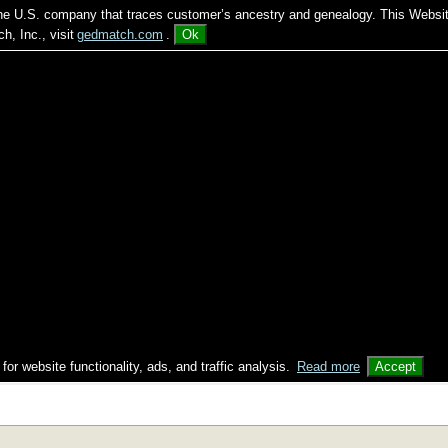
 the U.S. company that traces customer’s ancestry and genealogy. This Websi
, Inc., visit
gedmatch.com
.
Ok
 for website functionality, ads, and traffic analysis.
Read more
Accept