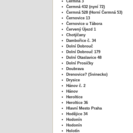
Čermná 3
Čermná 432 (nyní 72)
Čermná 528 (Horní Čermná 53)
Černovice 13
Černovice u Tábora
Červený Újezd 1
Chotýčany
Dambořice č. 34
Dolní Dobrouč
Dolní Dobrouč 179
Dolní Otaslavice 48
Dolní Prosičky
Doubrava
Drenovice? (Svinecko)
Drysice
Hánov č. 2
Hánov
Heroltice
Heroltice 36
Hlavní Mesto Praha
Hodějice 34
Hodonín
Hodonín
Holotín