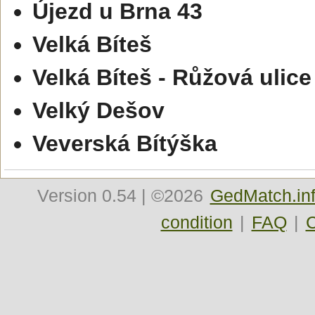
Újezd u Brna 43
Velká Bíteš
Velká Bíteš - Růžová ulice
Velký Dešov
Veverská Bítýška
Version
0.54
| ©2026
GedMatch.in
condition
|
FAQ
|