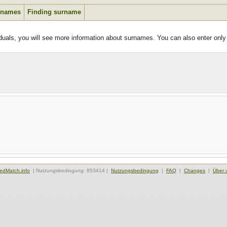
urnames
Finding surname
viduals, you will see more information about surnames. You can also enter only
edMatch.info
| Nutzungsbedingung: 853414 |
Nutzungsbedingung
|
FAQ
|
Changes
|
Über 