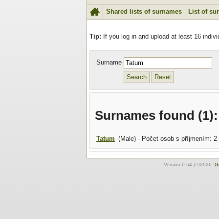
Shared lists of surnames
List of s
Tip:
If you log in and upload at least 16 indi
Surname
Surnames found (1):
Tatum
(Male) - Počet osob s příjmením: 2
Version
0.54
| ©2026
G